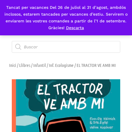
Tancat per vacances Del 26 de juliol al 31 d’agost, ambdós
Fes-te'n sòcia
inclosos, estarem tancades per vacances d’estiu. Servirem o
enviarem les vostres comandes a partir de l’1 de setembre.
Gràcies!
Descarta
Inici
/
Llibres
/
Infantil
/
Inf. Ecologisme
/ EL TRACTOR VE AMB MI