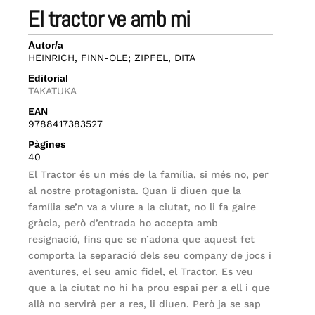
el tractor ve amb mi
Autor/a
HEINRICH, FINN-OLE; ZIPFEL, DITA
Editorial
TAKATUKA
EAN
9788417383527
Pàgines
40
El Tractor és un més de la família, si més no, per
al nostre protagonista. Quan li diuen que la
família se’n va a viure a la ciutat, no li fa gaire
gràcia, però d’entrada ho accepta amb
resignació, fins que se n’adona que aquest fet
comporta la separació dels seu company de jocs i
aventures, el seu amic fidel, el Tractor. Es veu
que a la ciutat no hi ha prou espai per a ell i que
allà no servirà per a res, li diuen. Però ja se sap