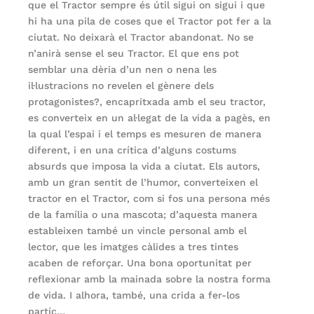
que el Tractor sempre és útil sigui on sigui i que
hi ha una pila de coses que el Tractor pot fer a la
ciutat. No deixarà el Tractor abandonat. No se
n’anirà sense el seu Tractor. El que ens pot
semblar una dèria d’un nen o nena les
il·lustracions no revelen el gènere dels
protagonistes?, encapritxada amb el seu tractor,
es converteix en un al·legat de la vida a pagès, en
la qual l’espai i el temps es mesuren de manera
diferent, i en una crítica d’alguns costums
absurds que imposa la vida a ciutat. Els autors,
amb un gran sentit de l’humor, converteixen el
tractor en el Tractor, com si fos una persona més
de la família o una mascota; d’aquesta manera
estableixen també un vincle personal amb el
lector, que les imatges càlides a tres tintes
acaben de reforçar. Una bona oportunitat per
reflexionar amb la mainada sobre la nostra forma
de vida. I alhora, també, una crida a fer-los
partíc…