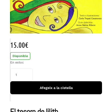
15.00
€
Disponible
En estoc
Afegeix a la cistella
el tesoro de lilith