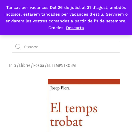
Tancat per vacances Del 26 de juliol al 31 d’agost, ambdós
Fes-te'n sòcia
inclosos, estarem tancades per vacances d’estiu. Servirem o
enviarem les vostres comandes a partir de l’1 de setembre.
Gràcies!
Descarta
Inici
/
Llibres
/
Poesia
/ EL TEMPS TROBAT