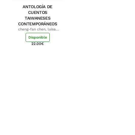
ANTOLOGÍA DE
CUENTOS
TAIWANESES
CONTEMPORÁNEOS
cheng-fan chen, luisa;
shu-ying chang, luisa
Disponible
22.00
€