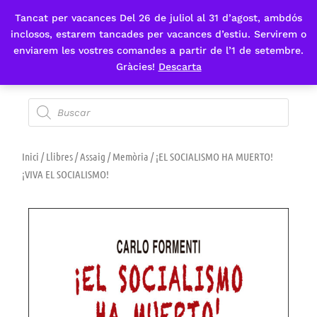
Tancat per vacances Del 26 de juliol al 31 d’agost, ambdós
Fes-te'n sòcia
inclosos, estarem tancades per vacances d’estiu. Servirem o
enviarem les vostres comandes a partir de l’1 de setembre.
Gràcies!
Descarta
Inici
/
Llibres
/
Assaig
/
Memòria
/ ¡EL SOCIALISMO HA MUERTO!
¡VIVA EL SOCIALISMO!