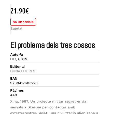
21.90
€
No Disponible
Esgotat
el problema dels tres cossos
Autor/a
LIU, CIXIN
Editorial
DUNA LLIBRES
EAN
9788412683226
Pàgines
448
Xina, 1967. Un projecte militar secret envia
senyals a lÆespai per contactar amb
extraterrestres. Aviat, una civilització alienígena a