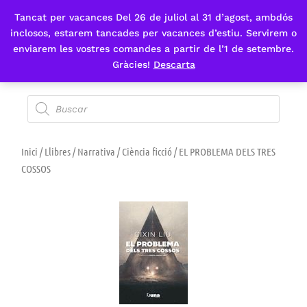
Tancat per vacances Del 26 de juliol al 31 d’agost, ambdós
Fes-te'n sòcia
inclosos, estarem tancades per vacances d’estiu. Servirem o
enviarem les vostres comandes a partir de l’1 de setembre.
Gràcies!
Descarta
Inici
/
Llibres
/
Narrativa
/
Ciència ficció
/ EL PROBLEMA DELS TRES
COSSOS