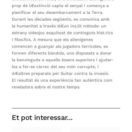
prop de lÆextinció capta el senyal i comença a
planificar el seu desembarcament a la Terra.
Durant les dècades següents, es comunica amb
la humanitat a través dÆun ins.lit mètode: un
estrany videojoc esquitxat de continguts hist.rics
i filos.fics. A mesura que els alienígenes
comencen a guanyar als jugadors terrícoles, es
formen diferents bàndols, uns disposats a donar
la benvinguda a aquells éssers superiors i ajudar-
los a fer-se càrrec del seu món corrupte, i
dÆaltres preparats per lluitar contra la invasió.
El resultat és una experiència tan autèntica com
reveladora sobre el nostre temps.
Et pot interessar...