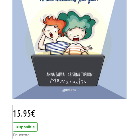
15.95
€
Disponible
En estoc