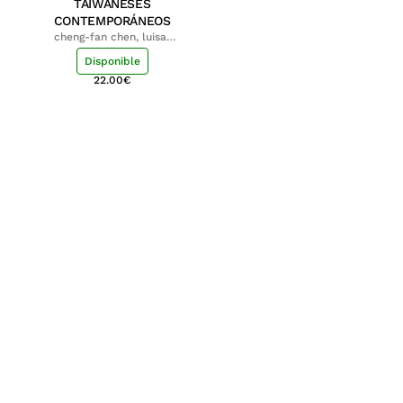
TAIWANESES
CONTEMPORÁNEOS
cheng-fan chen, luisa;
shu-ying chang, luisa
Disponible
22.00
€