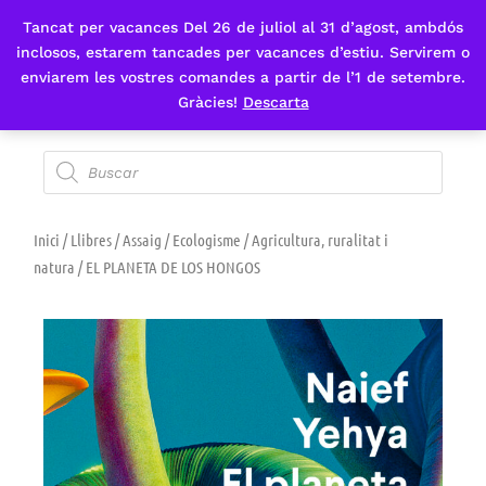
Tancat per vacances Del 26 de juliol al 31 d’agost, ambdós
Fes-te'n sòcia
inclosos, estarem tancades per vacances d’estiu. Servirem o
enviarem les vostres comandes a partir de l’1 de setembre.
Gràcies!
Descarta
Inici
/
Llibres
/
Assaig
/
Ecologisme
/
Agricultura, ruralitat i
natura
/ EL PLANETA DE LOS HONGOS