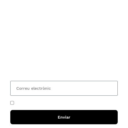
Subscriu-te
Vols estar al corrent dels actes i cursos que
organitzem i rebre les nostres recomanacions de
lectures? Subscriu-te al nostre butlletí i rebràs cada
15 dies una actualització amb totes les novetats
He acceptat i llegit la
política de privadesa
Enviar