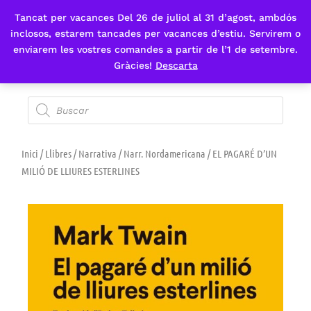
Tancat per vacances Del 26 de juliol al 31 d’agost, ambdós
Fes-te'n sòcia
inclosos, estarem tancades per vacances d’estiu. Servirem o
enviarem les vostres comandes a partir de l’1 de setembre.
Gràcies!
Descarta
Inici
/
Llibres
/
Narrativa
/
Narr. Nordamericana
/ EL PAGARÉ D’UN
MILIÓ DE LLIURES ESTERLINES