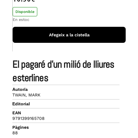
Disponible
En estoc
Afegeix a la cistella
el pagaré d’un milió de lliures
esterlines
Autor/a
TWAIN, MARK
Editorial
EAN
9791399165708
Pàgines
88