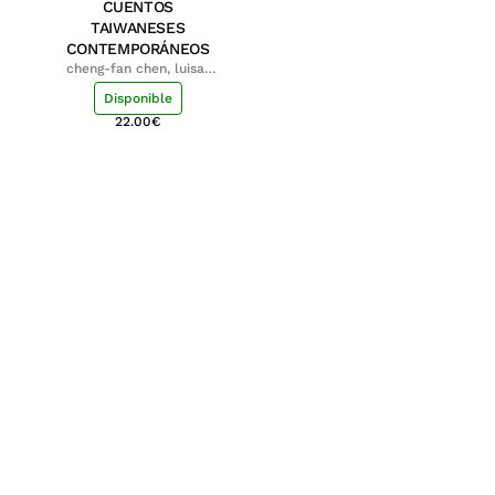
CUENTOS
TAIWANESES
CONTEMPORÁNEOS
cheng-fan chen, luisa;
shu-ying chang, luisa
Disponible
22.00
€