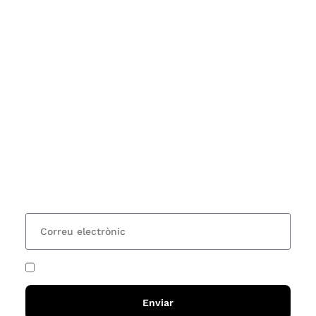
Subscriu-te
Vols estar al corrent dels actes i cursos que
organitzem i rebre les nostres recomanacions de
lectures? Subscriu-te al nostre butlletí i rebràs cada
15 dies una actualització amb totes les novetats
He acceptat i llegit la
política de privadesa
Enviar