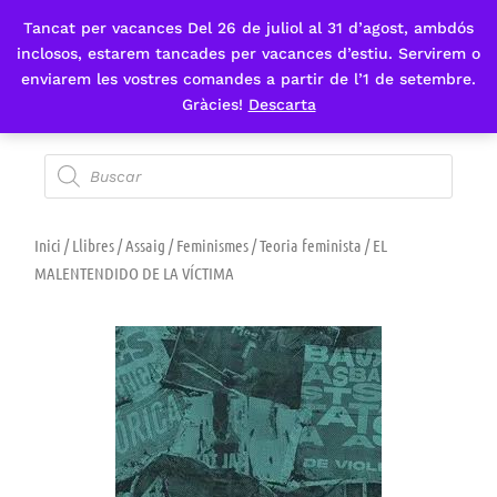
Tancat per vacances Del 26 de juliol al 31 d’agost, ambdós
Fes-te'n sòcia
inclosos, estarem tancades per vacances d’estiu. Servirem o
enviarem les vostres comandes a partir de l’1 de setembre.
Gràcies!
Descarta
Inici
/
Llibres
/
Assaig
/
Feminismes
/
Teoria feminista
/ EL
MALENTENDIDO DE LA VÍCTIMA