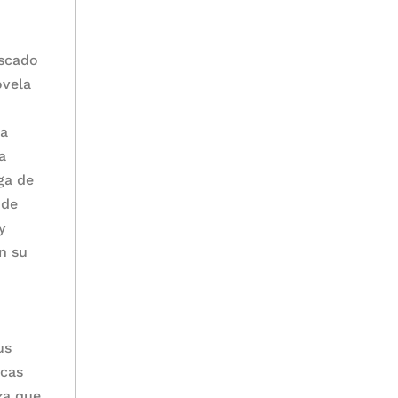
ascado
ovela
na
a
ga de
 de
y
n su
us
ocas
za que