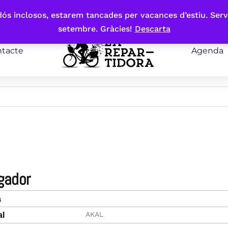
bdós inclosos, estarem tancades per vacances d’estiu. Serv
setembre. Gràcies!
Descarta
tacte
Agenda
jugador
a
AKAL
al