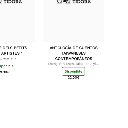
E DELS PETITS
ANTOLOGÍA DE CUENTOS
 ARTISTES 1
TAIWANESES
z, mariana
CONTEMPORÁNEOS
cheng-fan chen, luisa; shu-ying
sponible
chang, luisa
Disponible
9.90
€
22.00
€