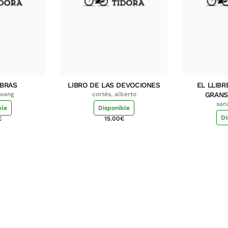
MBRAS
LIBRO DE LAS DEVOCIONES
EL LLIBR
hwang
cortés, alberto
GRANS
san
ble
Disponible
Di
€
15.00
€