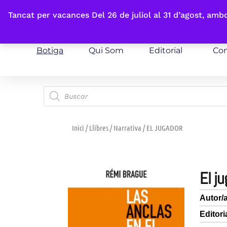
Fes-te'n sòcia
Tancat per vacances Del 26 de juliol al 31 d’agost, am
Botiga
Qui Som
Editorial
Con
Inici
/
Llibres
/
Narrativa
/ EL JUGADOR
el 
Autor/
Editori