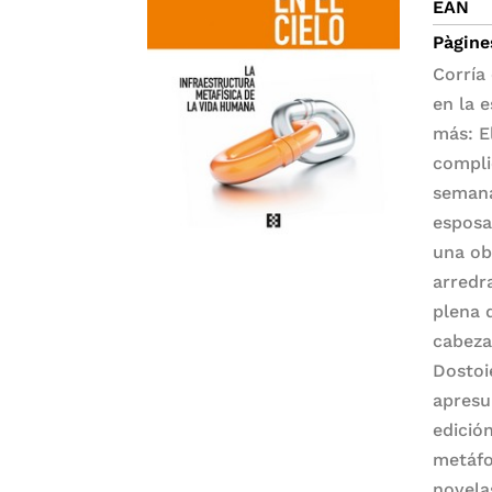
EAN
Pàgine
Corría
en la 
más: E
compli
semana
esposa
una ob
arredra
plena 
cabeza
Dostoi
apresu
edició
metáfo
novela