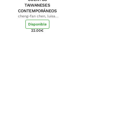
TAIWANESES
CONTEMPORÁNEOS
cheng-fan chen, luisa;
shu-ying chang, luisa
Disponible
22.00
€