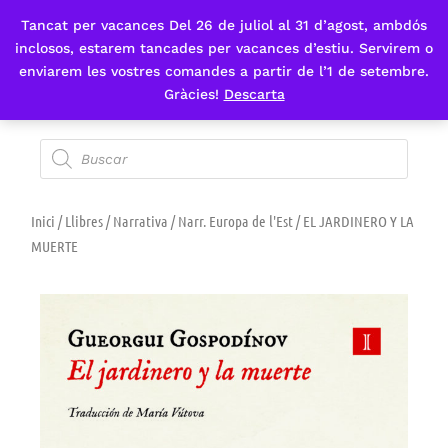
Tancat per vacances Del 26 de juliol al 31 d’agost, ambdós
Fes-te'n sòcia
inclosos, estarem tancades per vacances d’estiu. Servirem o
enviarem les vostres comandes a partir de l’1 de setembre.
Gràcies!
Descarta
Inici
/
Llibres
/
Narrativa
/
Narr. Europa de l'Est
/ EL JARDINERO Y LA
MUERTE