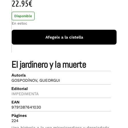
22.95
€
Disponible
En estoc
Afegeix a la cistella
el jardinero y la muerte
Autor/a
GOSPODÍNOV, GUEORGUI
Editorial
IMPEDIMENTA
EAN
9791387641030
Pàgines
224
Una historia a la vez misericordiosa y despiadada