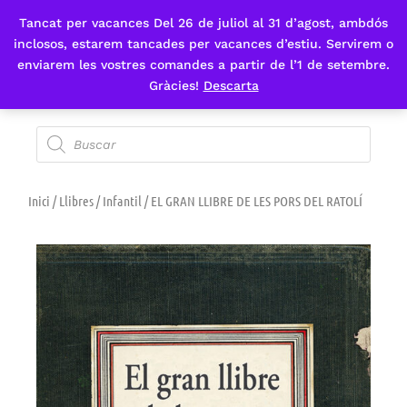
Tancat per vacances Del 26 de juliol al 31 d’agost, ambdós
Fes-te'n sòcia
inclosos, estarem tancades per vacances d’estiu. Servirem o
enviarem les vostres comandes a partir de l’1 de setembre.
Gràcies!
Descarta
Inici
/
Llibres
/
Infantil
/ EL GRAN LLIBRE DE LES PORS DEL RATOLÍ