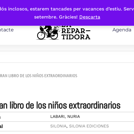
bdós inclosos, estarem tancades per vacances d’estiu. Serv
setembre. Gràcies!
Descarta
tacte
Agenda
GRAN LIBRO DE LOS NIÑOS EXTRAORDINARIOS
gran libro de los niños extraordinarios
LABARI, NURIA
a
SILONIA
,
SILONIA EDICIONES
al