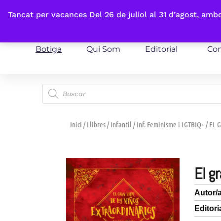
Fes-te'n sòcia
Tancat per vacances Del 26 de juliol al 31 d’agost, am
Botiga
Qui Som
Editorial
Con
Inici
/
Llibres
/
Infantil
/
Inf. Feminisme i LGTBIQ+
/ EL 
el 
Autor/
Editori