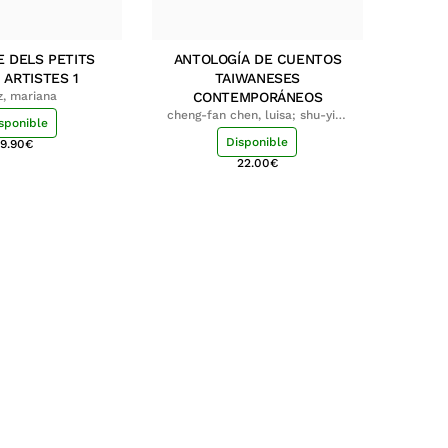
E DELS PETITS
ANTOLOGÍA DE CUENTOS
 ARTISTES 1
TAIWANESES
z, mariana
CONTEMPORÁNEOS
cheng-fan chen, luisa; shu-ying
sponible
chang, luisa
Disponible
9.90
€
22.00
€