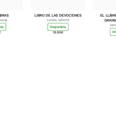
MBRAS
LIBRO DE LAS DEVOCIONES
EL LLIBR
hwang
cortés, alberto
GRANS
san
ble
Disponible
Di
€
15.00
€