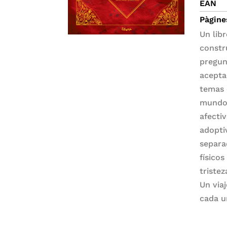
EAN
Pàgine
Un lib
constr
pregun
acepta
temas 
mundo 
afectiv
adopti
separa
físicos
tristez
Un viaj
cada u