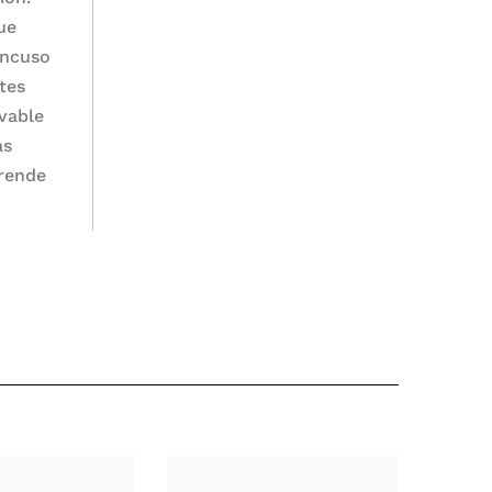
ue
ancuso
tes
ivable
as
prende