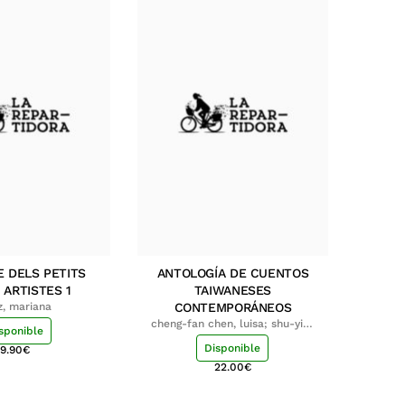
E DELS PETITS
ANTOLOGÍA DE CUENTOS
 ARTISTES 1
TAIWANESES
z, mariana
CONTEMPORÁNEOS
cheng-fan chen, luisa; shu-ying
sponible
chang, luisa
Disponible
9.90
€
22.00
€