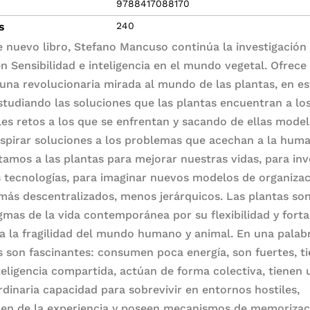
9788417088170
s
240
e nuevo libro, Stefano Mancuso continúa la investigación
 en Sensibilidad e inteligencia en el mundo vegetal. Ofrece
una revolucionaria mirada al mundo de las plantas, en es
studiando las soluciones que las plantas encuentran a lo
les retos a los que se enfrentan y sacando de ellas mode
nspirar soluciones a los problemas que acechan a la huma
tamos a las plantas para mejorar nuestras vidas, para in
 tecnologías, para imaginar nuevos modelos de organiza
 más descentralizados, menos jerárquicos. Las plantas so
gmas de la vida contemporánea por su flexibilidad y forta
 a la fragilidad del mundo humano y animal. En una palabr
s son fascinantes: consumen poca energía, son fuertes, t
teligencia compartida, actúan de forma colectiva, tienen 
rdinaria capacidad para sobrevivir en entornos hostiles,
en de la experiencia y poseen mecanismos de memorizac