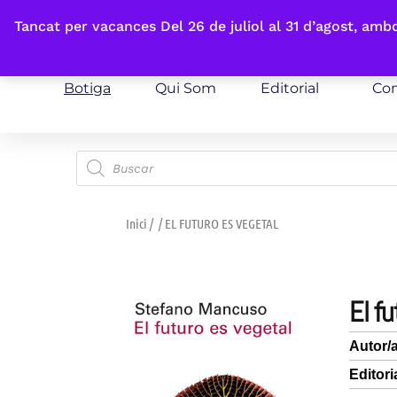
Fes-te'n sòcia
Tancat per vacances Del 26 de juliol al 31 d’agost, am
Botiga
Qui Som
Editorial
Con
Inici
/
/ EL FUTURO ES VEGETAL
el 
Autor/
Editori