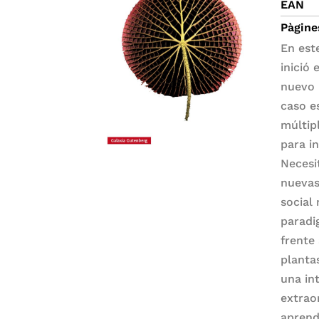
EAN
Pàgine
En est
inició
nuevo 
caso e
múltip
para i
Necesi
nuevas
social
paradi
frente
planta
una in
extrao
aprend