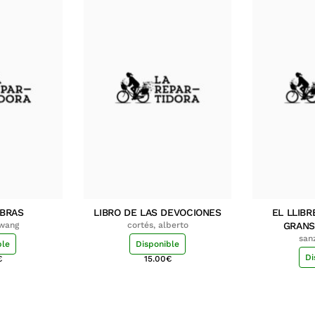
MBRAS
LIBRO DE LAS DEVOCIONES
EL LLIBR
hwang
cortés, alberto
GRANS
san
ble
Disponible
Di
€
15.00
€