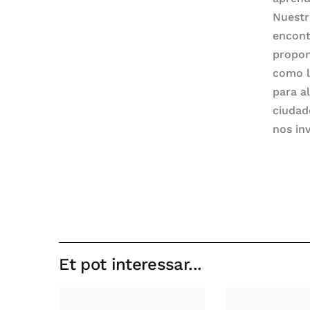
Nuestr
encont
propon
como la
para a
ciudad
nos inv
Et pot interessar...