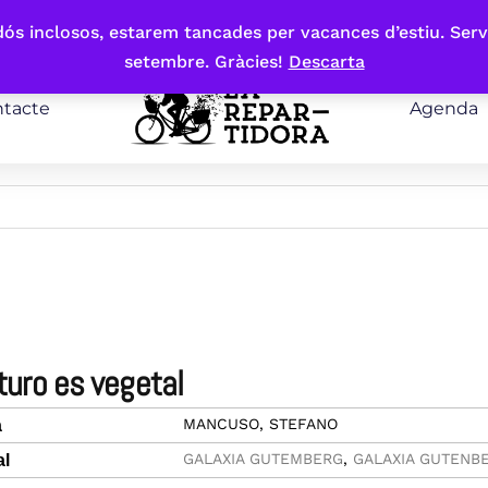
bdós inclosos, estarem tancades per vacances d’estiu. Serv
setembre. Gràcies!
Descarta
tacte
Agenda
futuro es vegetal
MANCUSO, STEFANO
a
GALAXIA GUTEMBERG
,
GALAXIA GUTENB
al