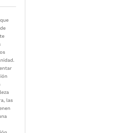
 que
 de
te
s
los
nidad.
ventar
ción
n
leza
a, las
ienen
una
ión.