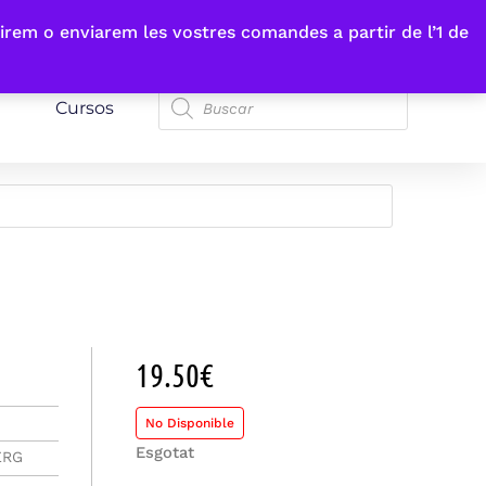
irem o enviarem les vostres comandes a partir de l’1 de
Cursos
19.50
€
No Disponible
Esgotat
ERG