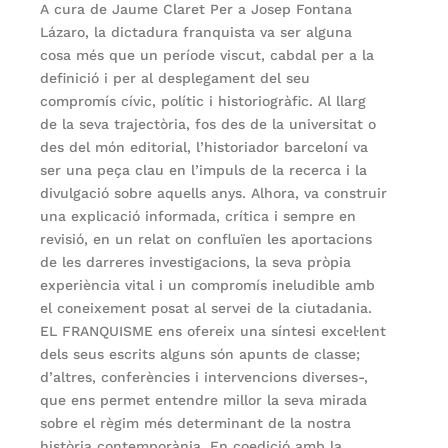
A cura de Jaume Claret Per a Josep Fontana
Lázaro, la dictadura franquista va ser alguna
cosa més que un període viscut, cabdal per a la
definició i per al desplegament del seu
compromís cívic, polític i historiogràfic. Al llarg
de la seva trajectòria, fos des de la universitat o
des del món editorial, l’historiador barceloní va
ser una peça clau en l’impuls de la recerca i la
divulgació sobre aquells anys. Alhora, va construir
una explicació informada, crítica i sempre en
revisió, en un relat on confluïen les aportacions
de les darreres investigacions, la seva pròpia
experiència vital i un compromís ineludible amb
el coneixement posat al servei de la ciutadania.
EL FRANQUISME ens ofereix una síntesi excel·lent
dels seus escrits alguns són apunts de classe;
d’altres, conferències i intervencions diverses-,
que ens permet entendre millor la seva mirada
sobre el règim més determinant de la nostra
història contemporània. En coedició amb la