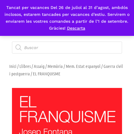
Tancat per vacances Del 26 de juliol al 31 d’agost, ambdós
Fes-te'n sòcia
inclosos, estarem tancades per vacances d’estiu. Servirem o
enviarem les vostres comandes a partir de l’1 de setembre.
Gràcies!
Descarta
Inici
/
Llibres
/
Assaig
/
Memòria
/
Mem. Estat espanyol
/
Guerra civil
i postguerra
/ EL FRANQUISME