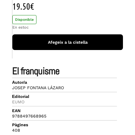
19.50
€
Disponible
En estoc
Afegeix a la cistella
el franquisme
Autor/a
JOSEP FONTANA LÁZARO
Editorial
EUMO
EAN
9788497668965
Pàgines
408