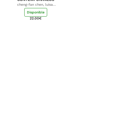
cheng-fan chen, luisa;
shu-ying chang, luisa
Disponible
22.00
€