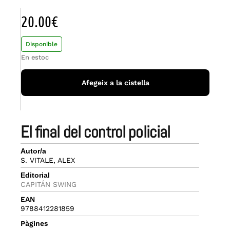
20.00
€
Disponible
En estoc
Afegeix a la cistella
el final del control policial
Autor/a
S. VITALE, ALEX
Editorial
CAPITÁN SWING
EAN
9788412281859
Pàgines