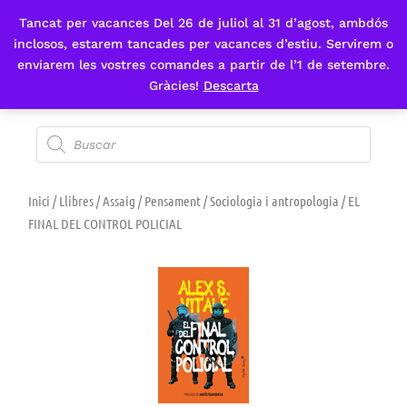
Tancat per vacances Del 26 de juliol al 31 d’agost, ambdós
Fes-te'n sòcia
inclosos, estarem tancades per vacances d’estiu. Servirem o
enviarem les vostres comandes a partir de l’1 de setembre.
Gràcies!
Descarta
Inici
/
Llibres
/
Assaig
/
Pensament
/
Sociologia i antropologia
/ EL
FINAL DEL CONTROL POLICIAL