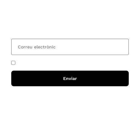
Vols estar al corrent dels actes i cursos que
organitzem i rebre les nostres recomanacions de
lectures? Subscriu-te al nostre butlletí i rebràs cada
15 dies una actualització amb totes les novetats
He acceptat i llegit la
política de privadesa
Enviar