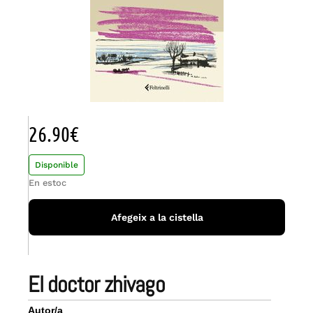
26.90
€
Disponible
En estoc
Afegeix a la cistella
el doctor zhivago
Autor/a