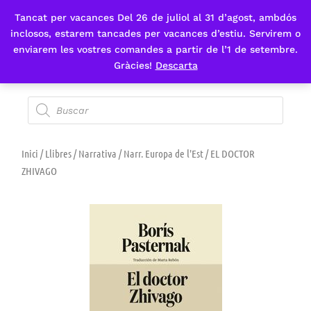
Tancat per vacances Del 26 de juliol al 31 d’agost, ambdós
Fes-te'n sòcia
inclosos, estarem tancades per vacances d’estiu. Servirem o
enviarem les vostres comandes a partir de l’1 de setembre.
Gràcies!
Descarta
Inici
/
Llibres
/
Narrativa
/
Narr. Europa de l'Est
/ EL DOCTOR
ZHIVAGO