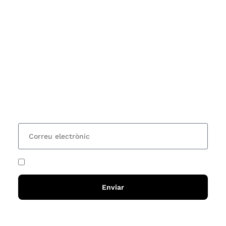
Subscriu-te
Vols estar al corrent dels actes i cursos que
organitzem i rebre les nostres recomanacions de
lectures? Subscriu-te al nostre butlletí i rebràs cada
15 dies una actualització amb totes les novetats
He acceptat i llegit la
política de privadesa
Enviar