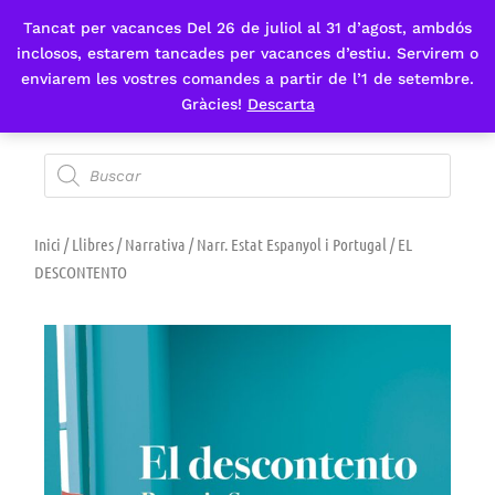
Tancat per vacances Del 26 de juliol al 31 d’agost, ambdós
Fes-te'n sòcia
inclosos, estarem tancades per vacances d’estiu. Servirem o
enviarem les vostres comandes a partir de l’1 de setembre.
Gràcies!
Descarta
Inici
/
Llibres
/
Narrativa
/
Narr. Estat Espanyol i Portugal
/ EL
DESCONTENTO