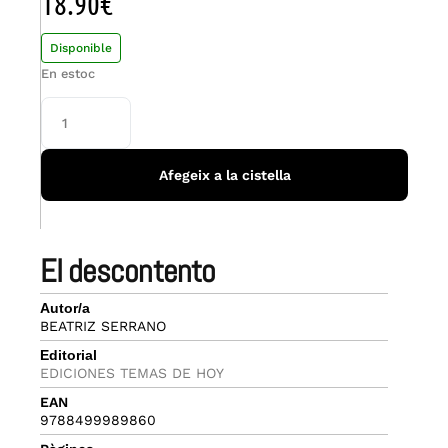
18.90
€
Disponible
En estoc
Afegeix a la cistella
el descontento
Autor/a
BEATRIZ SERRANO
Editorial
EDICIONES TEMAS DE HOY
EAN
9788499989860