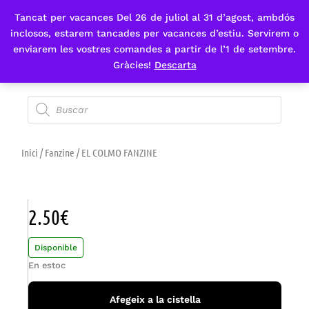
Tancat per vacances Del 26 de juliol al 31 d’agost, ambdós
Fes-te'n sòcia
inclosos, estarem tancades per vacances d’estiu. Servirem o
enviarem les vostres comandes a partir de l’1 de setembre.
Gràcies!
Descarta
Inici
/
Fanzine
/ EL COLMO FANZINE
2.50
€
Disponible
En estoc
Afegeix a la cistella