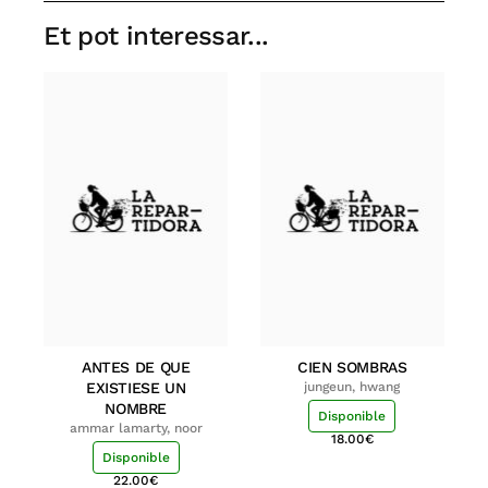
Et pot interessar...
ANTES DE QUE
CIEN SOMBRAS
EXISTIESE UN
jungeun, hwang
NOMBRE
Disponible
ammar lamarty, noor
18.00
€
Disponible
22.00
€