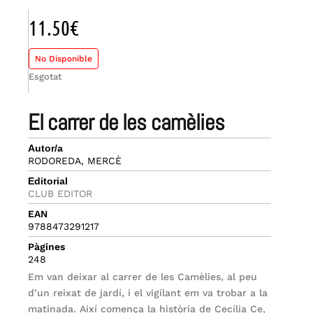
11.50
€
No Disponible
Esgotat
el carrer de les camèlies
Autor/a
RODOREDA, MERCÈ
Editorial
CLUB EDITOR
EAN
9788473291217
Pàgines
248
Em van deixar al carrer de les Camèlies, al peu
d’un reixat de jardí, i el vigilant em va trobar a la
matinada. Així comença la història de Cecília Ce,