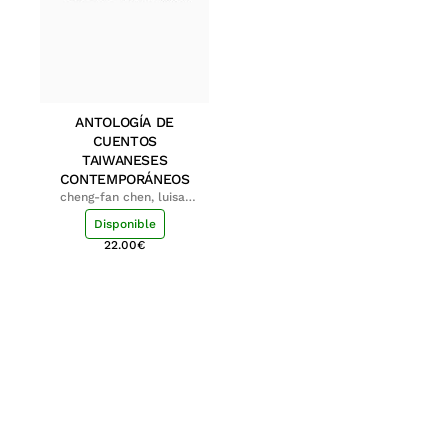
ANTOLOGÍA DE
CUENTOS
TAIWANESES
CONTEMPORÁNEOS
cheng-fan chen, luisa;
shu-ying chang, luisa
Disponible
22.00
€