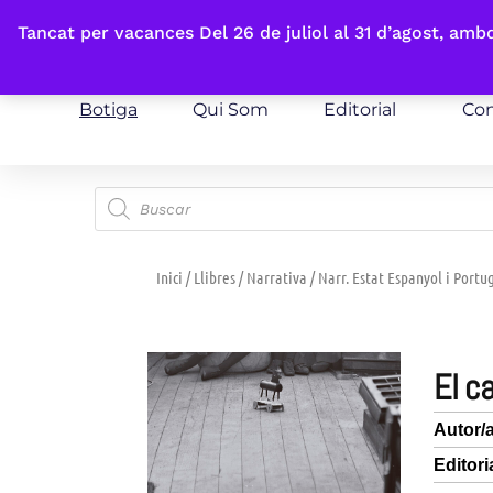
Fes-te'n sòcia
Tancat per vacances Del 26 de juliol al 31 d’agost, am
Botiga
Qui Som
Editorial
Con
Inici
/
Llibres
/
Narrativa
/
Narr. Estat Espanyol i Portu
el 
Autor/
Editori