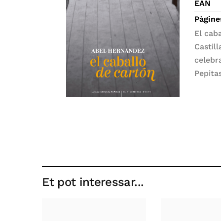
EAN
Pàgine
El cab
Castill
celebr
Pepitas
Et pot interessar...