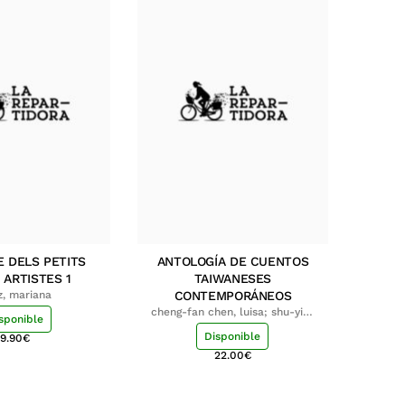
E DELS PETITS
ANTOLOGÍA DE CUENTOS
 ARTISTES 1
TAIWANESES
z, mariana
CONTEMPORÁNEOS
cheng-fan chen, luisa; shu-ying
sponible
chang, luisa
Disponible
9.90
€
22.00
€