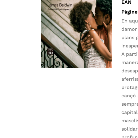
EAN
Pàgine
En aqu
damor
plans p
inespe
A parti
manera
desesp
aferris
protag
cançó d
sempre
capital
mascli
solidar
profun