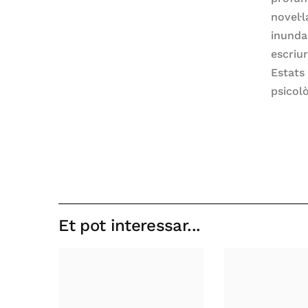
novel·
inunda
escriur
Estats 
psicol
Et pot interessar...