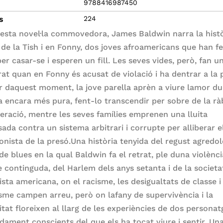
9788416987450
s
224
esta novel·la commovedora, James Baldwin narra la histò
 de la Tish i en Fonny, dos joves afroamericans que han fe
er casar-se i esperen un fill. Les seves vides, però, fan un
rat quan en Fonny és acusat de violació i ha dentrar a la 
r daquest moment, la jove parella aprèn a viure lamor d
 encara més pura, fent-lo transcendir per sobre de la ràb
eració, mentre les seves famílies emprenen una lluita
sada contra un sistema arbitrari i corrupte per alliberar e
onista de la presó.Una història tenyida del regust agredol
e blues en la qual Baldwin fa el retrat, ple duna violènc
 continguda, del Harlem dels anys setanta i de la societa
ista americana, on el racisme, les desigualtats de classe i
sme campen arreu, però on lafany de supervivència i la
itat floreixen al llarg de les experiències de dos personat
dament conscients del que els ha tocat viure i sentir. Un