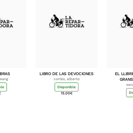
MBRAS
LIBRO DE LAS DEVOCIONES
EL LLIBR
hwang
cortés, alberto
GRANS
san
ble
Disponible
Di
€
15.00
€