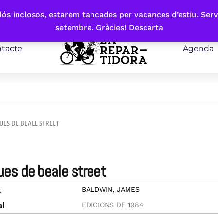
bdós inclosos, estarem tancades per vacances d’estiu. Serv
setembre. Gràcies!
Descarta
tacte
Agenda
LUES DE BEALE STREET
blues de beale street
BALDWIN, JAMES
a
EDICIONS DE 1984
al