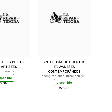
E DELS PETITS
ANTOLOGÍA DE CUENTOS
 ARTISTES 1
TAIWANESES
z, mariana
CONTEMPORÁNEOS
cheng-fan chen, luisa; shu-ying
sponible
chang, luisa
Disponible
9.90
€
22.00
€