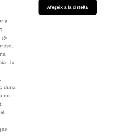
Afegeix a la cistella
ria
t
 gir
presó.
una
ia i la
l
ç duna
ia no
t
 el
ges
a