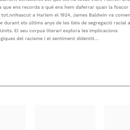
la que ens recorda a què ens hem daferrar quan la foscor
 tot.nnNascut a Harlem el 1924, James Baldwin va comen
e durant els últims anys de les lleis de segregació racial a
Units. El seu corpus literari explora les implicacions
ògiques del racisme i el sentiment didentit…