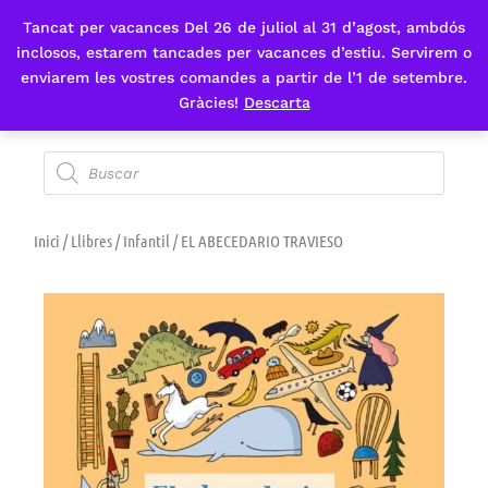
Tancat per vacances Del 26 de juliol al 31 d’agost, ambdós
Fes-te'n sòcia
inclosos, estarem tancades per vacances d’estiu. Servirem o
enviarem les vostres comandes a partir de l’1 de setembre.
Gràcies!
Descarta
Inici
/
Llibres
/
Infantil
/ EL ABECEDARIO TRAVIESO