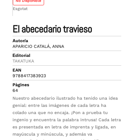
No Disponible
Esgotat
el abecedario travieso
Autor/a
APARICIO CATALÁ, ANNA
Editorial
TAKATUKA
EAN
9788417383923
Pàgines
64
Nuestro abecedario ilustrado ha tenido una idea
genial: entre las imágenes de cada letra ha
colado una que no encaja. ¡Pon a prueba tu
ingenio y encuentra la palabra intrusa! Cada letra
es presentada en letra de imprenta y ligada, en
mayúscula y minúscula, y además va