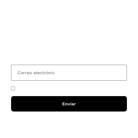
Subscriu-te
Vols estar al corrent dels actes i cursos que
organitzem i rebre les nostres recomanacions de
lectures? Subscriu-te al nostre butlletí i rebràs cada
15 dies una actualització amb totes les novetats
He acceptat i llegit la
política de privadesa
Enviar