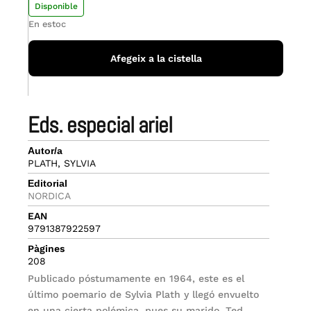
Disponible
En estoc
Afegeix a la cistella
eds. especial ariel
Autor/a
PLATH, SYLVIA
Editorial
NORDICA
EAN
9791387922597
Pàgines
208
Publicado póstumamente en 1964, este es el
último poemario de Sylvia Plath y llegó envuelto
en una cierta polémica, pues su marido, Ted