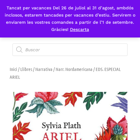
Tancat per vacances Del 26 de juliol al 31 d’agost, ambdós
Fes-te'n sòcia
inclosos, estarem tancades per vacances d’estiu. Servirem o
enviarem les vostres comandes a partir de l’1 de setembre.
Gràcies!
Descarta
Inici
/
Llibres
/
Narrativa
/
Narr. Nordamericana
/ EDS. ESPECIAL
ARIEL