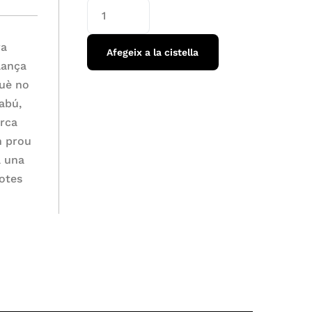
ra
Afegeix a la cistella
lança
què no
tabú,
erca
en prou
a una
totes