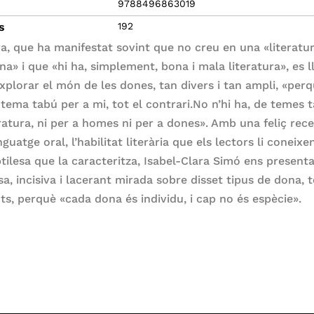
9788496863019
s
192
ra, que ha manifestat sovint que no creu en una «literatu
na» i que «hi ha, simplement, bona i mala literatura», es l
explorar el món de les dones, tan divers i tan ampli, «per
 tema tabú per a mi, tot el contrari.No n’hi ha, de temes 
eratura, ni per a homes ni per a dones». Amb una feliç rec
nguatge oral, l’habilitat literària que els lectors li coneix
ubtilesa que la caracteritza, Isabel-Clara Simó ens present
sa, incisiva i lacerant mirada sobre disset tipus de dona, 
nts, perquè «cada dona és individu, i cap no és espècie».