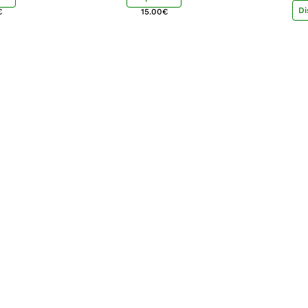
Di
€
15.00
€