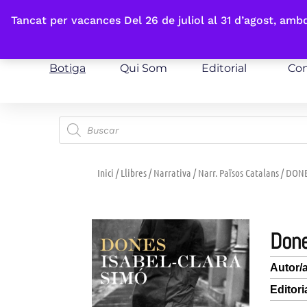
Fes-te'n sòcia
Tancat per vacances Del 26 de juliol al 31 d’agost, am
Botiga
Qui Som
Editorial
Con
Inici
/
Llibres
/
Narrativa
/
Narr. Països Catalans
/ DON
don
Autor/
Editori