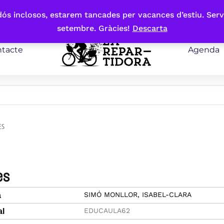
bdós inclosos, estarem tancades per vacances d’estiu. Serv
setembre. Gràcies!
Descarta
tacte
Agenda
ES
es
SIMÓ MONLLOR, ISABEL-CLARA
a
EDUCAULA62
al