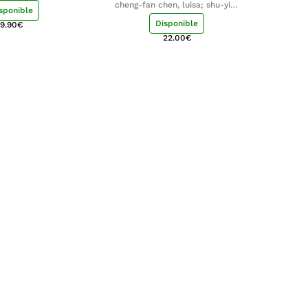
cheng-fan chen, luisa; shu-ying
sponible
chang, luisa
Disponible
9.90
€
22.00
€