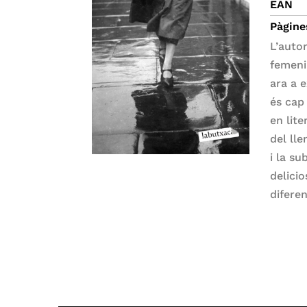
EAN
Pàgine
L’auto
femeni
ara a 
és cap
en lit
del lle
i la s
delicio
difere