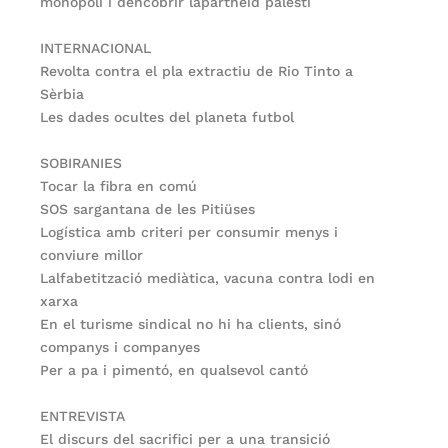
monopoli i dencobrir lapartheid palestí
INTERNACIONAL
Revolta contra el pla extractiu de Rio Tinto a
Sèrbia
Les dades ocultes del planeta futbol
SOBIRANIES
Tocar la fibra en comú
SOS sargantana de les Pitiüses
Logística amb criteri per consumir menys i
conviure millor
Lalfabetització mediàtica, vacuna contra lodi en
xarxa
En el turisme sindical no hi ha clients, sinó
companys i companyes
Per a pa i pimentó, en qualsevol cantó
ENTREVISTA
El discurs del sacrifici per a una transició