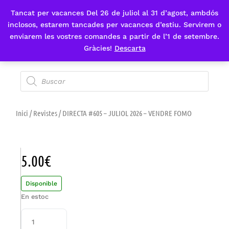
Tancat per vacances Del 26 de juliol al 31 d’agost, ambdós
Fes-te'n sòcia
inclosos, estarem tancades per vacances d’estiu. Servirem o
enviarem les vostres comandes a partir de l’1 de setembre.
Gràcies!
Descarta
Inici
/
Revistes
/ DIRECTA #605 – JULIOL 2026 – VENDRE FOMO
5.00
€
Disponible
En estoc