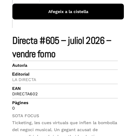
Afegeix a la cistella
directa #605 – juliol 2026 –
vendre fomo
Autor/a
Editorial
LA DIRECTA
EAN
DIRECTA602
Pàgines
0
SOTA FOCUS
Ticketing, les cues virtuals que inflen la bombolla
del negoci musical. Un gegant acusat de