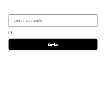
15 dies una actualització amb totes les novetats
He acceptat i llegit la
política de privadesa
Enviar