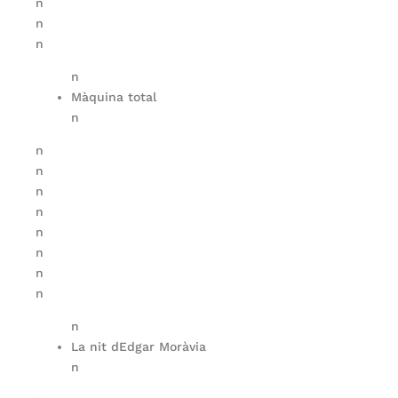
n
n
n
n
Màquina total
n
n
n
n
n
n
n
n
n
n
La nit dEdgar Moràvia
n