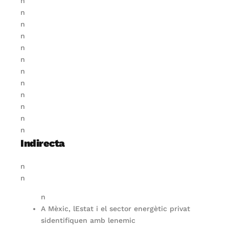
n
n
n
n
n
n
n
n
n
n
n
n
Indirecta
n
n
n
A Mèxic, lEstat i el sector energètic privat
sidentifiquen amb lenemic