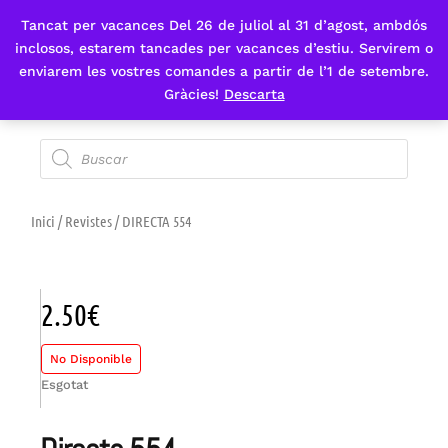
Tancat per vacances Del 26 de juliol al 31 d’agost, ambdós
Fes-te'n sòcia
inclosos, estarem tancades per vacances d’estiu. Servirem o
enviarem les vostres comandes a partir de l’1 de setembre.
Gràcies!
Descarta
Inici
/
Revistes
/ DIRECTA 554
2.50
€
No Disponible
Esgotat