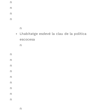
n
n
n
n
n
Lhabitatge esdevé la clau de la política
escocesa
n
n
n
n
n
n
n
n
n
n
n