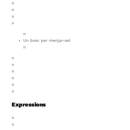
n
n
n
n
n
Un bosc per menjar-sel
n
n
n
n
n
n
n
Expressions
n
n