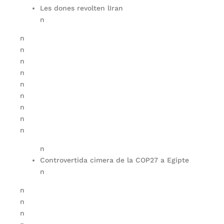
Les dones revolten lIran
n
n
n
n
n
n
n
n
n
n
n
Controvertida cimera de la COP27 a Egipte
n
n
n
n