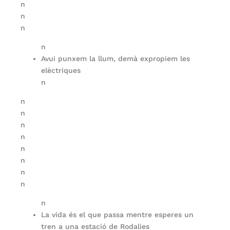
n
n
n
n
Avui punxem la llum, demà expropiem les
elèctriques
n
n
n
n
n
n
n
n
n
n
La vida és el que passa mentre esperes un
tren a una estació de Rodalies