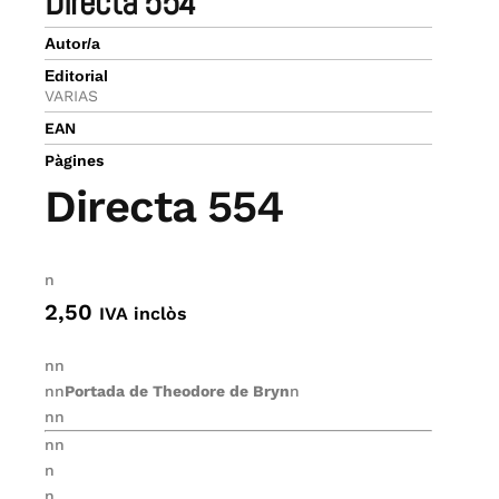
directa 554
Autor/a
Editorial
VARIAS
EAN
Pàgines
Directa 554
n
2,50
IVA inclòs
nn
nn
Portada de
Theodore de Bry
n
n
nn
nn
n
n