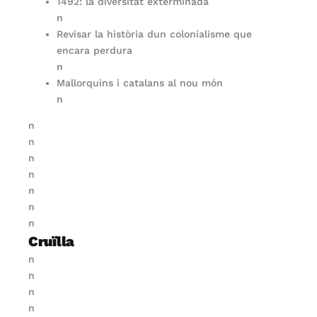
1492: la diversitat exterminada
n
Revisar la història dun colonialisme que
encara perdura
n
Mallorquins i catalans al nou món
n
n
n
n
n
n
n
n
Cruïlla
n
n
n
n