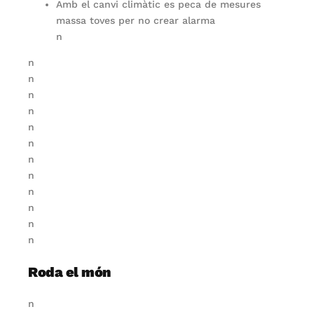
Amb el canvi climàtic es peca de mesures
massa toves per no crear alarma
n
n
n
n
n
n
n
n
n
n
n
n
n
Roda el món
n