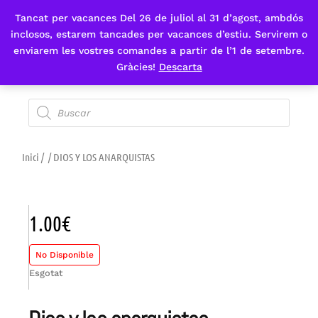
Tancat per vacances Del 26 de juliol al 31 d’agost, ambdós
Fes-te'n sòcia
inclosos, estarem tancades per vacances d’estiu. Servirem o
enviarem les vostres comandes a partir de l’1 de setembre.
Gràcies!
Descarta
Inici
/
/ DIOS Y LOS ANARQUISTAS
1.00
€
No Disponible
Esgotat