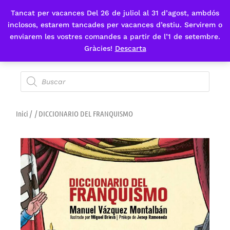
Tancat per vacances Del 26 de juliol al 31 d’agost, ambdós
Fes-te'n sòcia
inclosos, estarem tancades per vacances d’estiu. Servirem o
enviarem les vostres comandes a partir de l’1 de setembre.
Gràcies!
Descarta
Inici
/
/ DICCIONARIO DEL FRANQUISMO