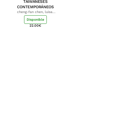
TAIWANESES
CONTEMPORÁNEOS
cheng-fan chen, luisa;
shu-ying chang, luisa
Disponible
22.00
€