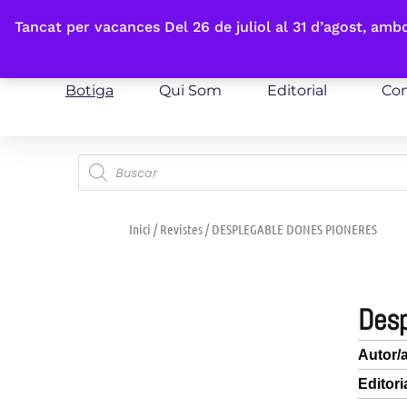
Fes-te'n sòcia
Tancat per vacances Del 26 de juliol al 31 d’agost, am
Botiga
Qui Som
Editorial
Con
Inici
/
Revistes
/ DESPLEGABLE DONES PIONERES
des
Autor/
Editori