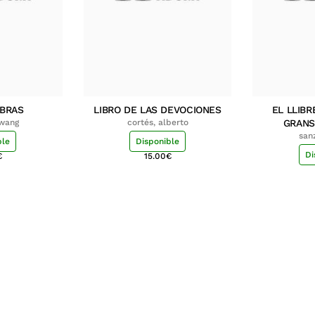
MBRAS
LIBRO DE LAS DEVOCIONES
EL LLIBR
hwang
cortés, alberto
GRANS
san
ble
Disponible
Di
€
15.00
€