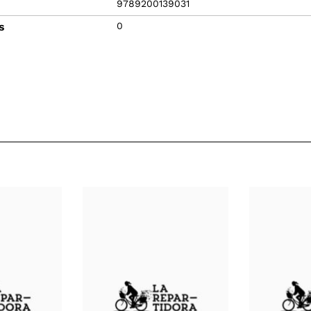
9789200139031
s
0