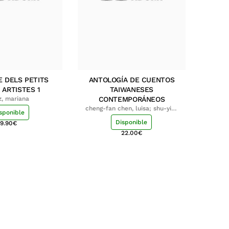
E DELS PETITS
ANTOLOGÍA DE CUENTOS
 ARTISTES 1
TAIWANESES
z, mariana
CONTEMPORÁNEOS
cheng-fan chen, luisa; shu-ying
sponible
chang, luisa
Disponible
9.90
€
22.00
€