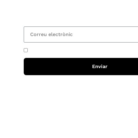
nostre butlletí i rebràs cada 15 dies una actual
totes les novetats
He acceptat i llegit la
política de privadesa
Enviar