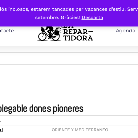
bdós inclosos, estarem tancades per vacances d’estiu. Serv
setembre. Gràcies!
Descarta
tacte
Agenda
plegable dones pioneres
a
ORIENTE Y MEDITERRANEO
al