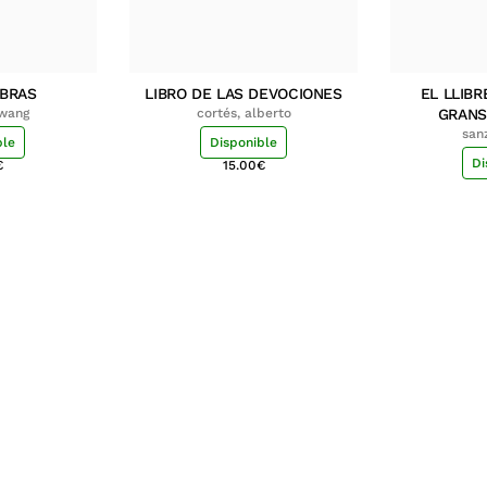
MBRAS
LIBRO DE LAS DEVOCIONES
EL LLIBR
hwang
cortés, alberto
GRANS
san
ble
Disponible
Di
€
15.00
€