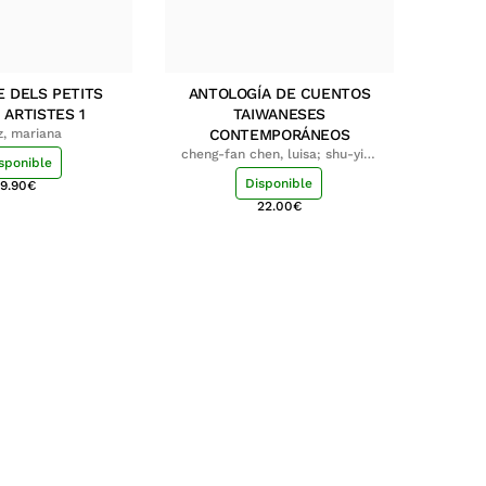
E DELS PETITS
ANTOLOGÍA DE CUENTOS
 ARTISTES 1
TAIWANESES
z, mariana
CONTEMPORÁNEOS
cheng-fan chen, luisa; shu-ying
sponible
chang, luisa
Disponible
9.90
€
22.00
€