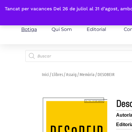
Fes-te'n sòcia
Tancat per vacances Del 26 de juliol al 31 d’agost, am
Botiga
Qui Som
Editorial
Con
Inici
/
Llibres
/
Assaig
/
Memòria
/ DESOBEIR
des
Autor/
Editori