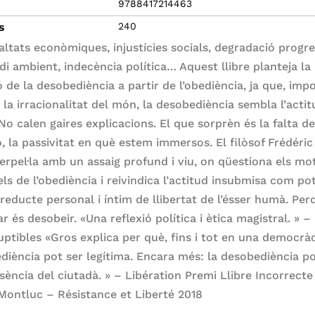
9788417214463
s
240
altats econòmiques, injustícies socials, degradació progre
di ambient, indecència política… Aquest llibre planteja la
ó de la desobediència a partir de l’obediència, ja que, imp
 la irracionalitat del món, la desobediència sembla l’acti
No calen gaires explicacions. El que sorprèn és la falta d
ó, la passivitat en què estem immersos. El filòsof Frédéri
terpel·la amb un assaig profund i viu, on qüestiona els mot
els de l’obediència i reivindica l’actitud insubmisa com po
 reducte personal i íntim de llibertat de l’ésser humà. Per
ar és desobeir. «Una reflexió política i ètica magistral. » –
uptibles «Gros explica per què, fins i tot en una democràc
diència pot ser legítima. Encara més: la desobediència p
ssència del ciutadà. » – Libération Premi Llibre Incorrecte
Montluc – Résistance et Liberté 2018