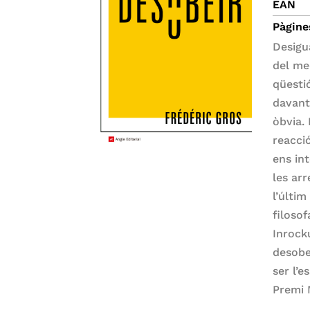
EAN
Pàgine
Desigu
del me
qüesti
davant
òbvia. 
reacci
ens in
les arr
l’últim
filosof
Inrock
desobe
ser l’e
Premi 