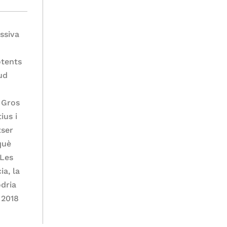
ssiva
otents
tud
e
c Gros
ius i
tser
què
 Les
ia, la
odria
 2018