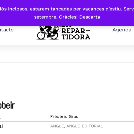
bdós inclosos, estarem tancades per vacances d’estiu. Serv
setembre. Gràcies!
Descarta
tacte
Agenda
obeir
Frédéric Gros
a
ANGLE
,
ANGLE EDITORIAL
al