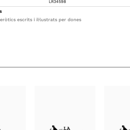
LR34598
s
eròtics escrits i il·lustrats per dones