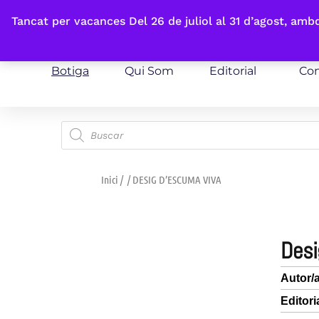
Fes-te'n sòcia
Tancat per vacances Del 26 de juliol al 31 d’agost, am
Botiga
Qui Som
Editorial
Con
Inici
/
/ DESIG D’ESCUMA VIVA
des
Autor/
Editori