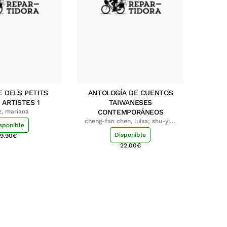
E DELS PETITS
ANTOLOGÍA DE CUENTOS
 ARTISTES 1
TAIWANESES
z, mariana
CONTEMPORÁNEOS
cheng-fan chen, luisa; shu-ying
sponible
chang, luisa
Disponible
9.90
€
22.00
€