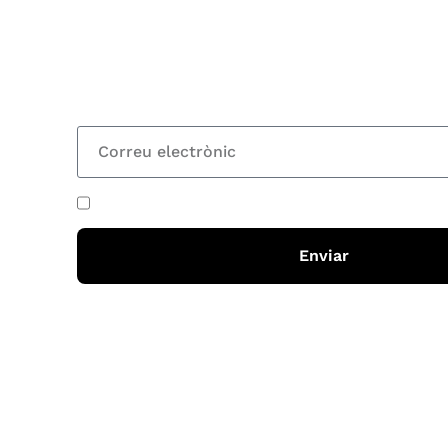
Vols estar al corrent dels actes i cursos que or
rebre les nostres recomanacions de lectures? S
nostre butlletí i rebràs cada 15 dies una actual
totes les novetats
He acceptat i llegit la
política de privadesa
Enviar