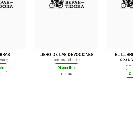
MBRAS
LIBRO DE LAS DEVOCIONES
EL LLIBR
hwang
cortés, alberto
GRANS
san
ble
Disponible
Di
€
15.00
€