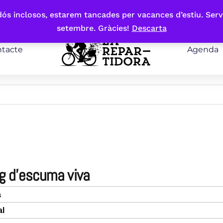
bdós inclosos, estarem tancades per vacances d’estiu. Serv
setembre. Gràcies!
Descarta
tacte
Agenda
ig d’escuma viva
a
al