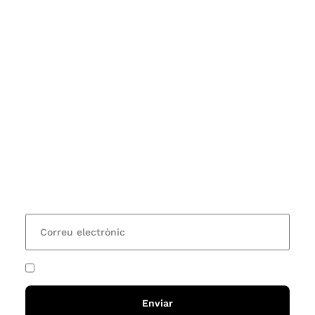
Subscriu-te
Vols estar al corrent dels actes i cursos que
organitzem i rebre les nostres recomanacions de
lectures? Subscriu-te al nostre butlletí i rebràs cada
15 dies una actualització amb totes les novetats
He acceptat i llegit la
política de privadesa
Enviar