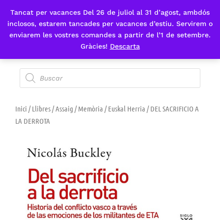
Tancat per vacances Del 26 de juliol al 31 d’agost, ambdós
Fes-te'n sòcia
inclosos, estarem tancades per vacances d’estiu. Servirem o
enviarem les vostres comandes a partir de l’1 de setembre.
Gràcies!
Descarta
Inici
/
Llibres
/
Assaig
/
Memòria
/
Euskal Herria
/ DEL SACRIFICIO A
LA DERROTA