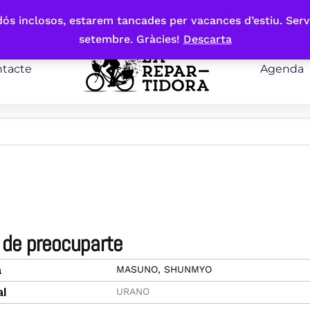
bdós inclosos, estarem tancades per vacances d’estiu. Serv
setembre. Gràcies!
Descarta
tacte
Agenda
a de preocuparte
MASUNO, SHUNMYO
a
URANO
al