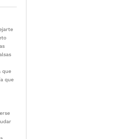
ejarte
eto
as
alsas
a que
ía que
derse
dudar
la