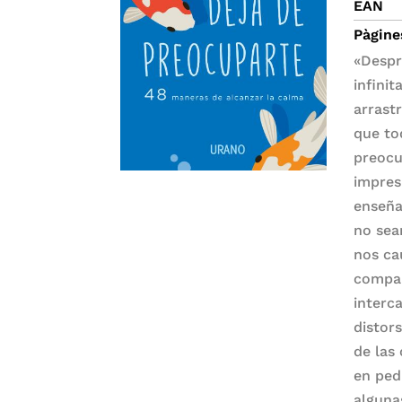
EAN
Pàgine
«Despr
infini
arrast
que to
preocu
impres
enseña
no sea
nos ca
compar
interc
distor
de las
en ped
alguna