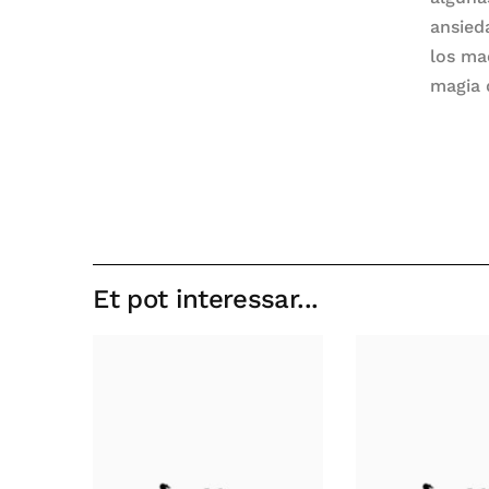
ansied
los ma
magia 
Et pot interessar...