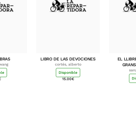
MBRAS
LIBRO DE LAS DEVOCIONES
EL LLIBR
hwang
cortés, alberto
GRANS
san
ble
Disponible
Di
€
15.00
€