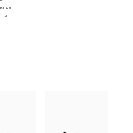
no de
n la