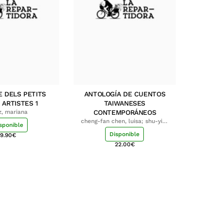
E DELS PETITS
ANTOLOGÍA DE CUENTOS
 ARTISTES 1
TAIWANESES
z, mariana
CONTEMPORÁNEOS
cheng-fan chen, luisa; shu-ying
sponible
chang, luisa
Disponible
9.90
€
22.00
€