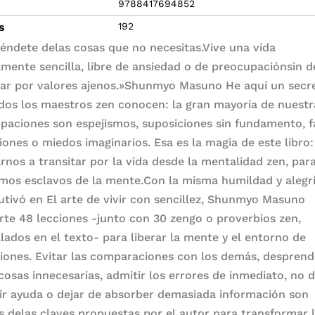
9788417694852
s
192
éndete delas cosas que no necesitas.Vive una vida
tamente sencilla, libre de ansiedad o de preocupaciónsin d
rar por valores ajenos.»Shunmyo Masuno He aquí un secr
dos los maestros zen conocen: la gran mayoría de nuestr
paciones son espejismos, suposiciones sin fundamento, f
iones o miedos imaginarios. Esa es la magia de este libro:
rnos a transitar por la vida desde la mentalidad zen, par
mos esclavos de la mente.Con la misma humildad y alegr
utivó en El arte de vivir con sencillez, Shunmyo Masuno
te 48 lecciones -junto con 30 zengo o proverbios zen,
alados en el texto- para liberar la mente y el entorno de
siones. Evitar las comparaciones con los demás, despren
 cosas innecesarias, admitir los errores de inmediato, no 
ir ayuda o dejar de absorber demasiada información son
s delas claves propuestas por el autor para transformar 