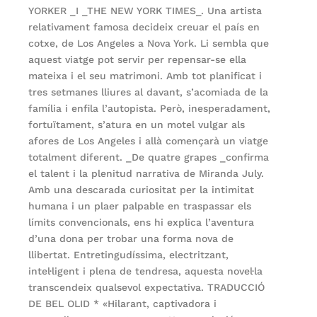
YORKER _I _THE NEW YORK TIMES_. Una artista
relativament famosa decideix creuar el país en
cotxe, de Los Angeles a Nova York. Li sembla que
aquest viatge pot servir per repensar-se ella
mateixa i el seu matrimoni. Amb tot planificat i
tres setmanes lliures al davant, s’acomiada de la
família i enfila l’autopista. Però, inesperadament,
fortuïtament, s’atura en un motel vulgar als
afores de Los Angeles i allà començarà un viatge
totalment diferent. _De quatre grapes _confirma
el talent i la plenitud narrativa de Miranda July.
Amb una descarada curiositat per la intimitat
humana i un plaer palpable en traspassar els
límits convencionals, ens hi explica l’aventura
d’una dona per trobar una forma nova de
llibertat. Entretingudíssima, electritzant,
intel·ligent i plena de tendresa, aquesta novel·la
transcendeix qualsevol expectativa. TRADUCCIÓ
DE BEL OLID * «Hilarant, captivadora i