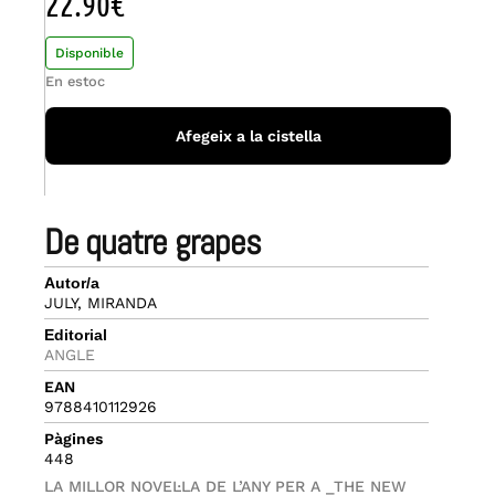
22.90
€
Disponible
En estoc
Afegeix a la cistella
de quatre grapes
Autor/a
JULY, MIRANDA
Editorial
ANGLE
EAN
9788410112926
Pàgines
448
LA MILLOR NOVEL·LA DE L’ANY PER A _THE NEW