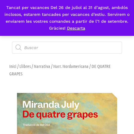
Tancat per vacances Del 26 de juliol al 31 d’agost, ambdós
Fes-te'n sòcia
inclosos, estarem tancades per vacances d’estiu. Servirem o
enviarem les vostres comandes a partir de l’1 de setembre.
Gràcies!
Descarta
Inici
/
Llibres
/
Narrativa
/
Narr. Nordamericana
/ DE QUATRE
GRAPES