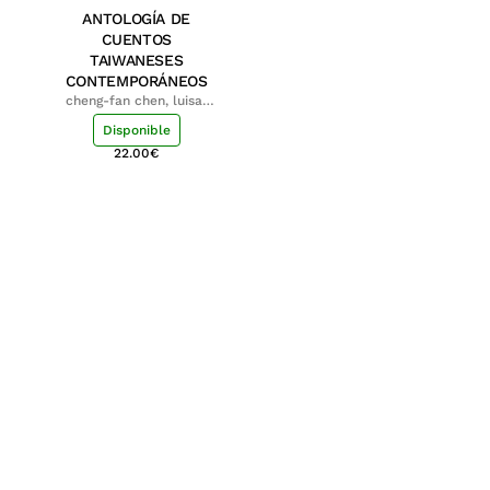
ANTOLOGÍA DE
CUENTOS
TAIWANESES
CONTEMPORÁNEOS
cheng-fan chen, luisa;
shu-ying chang, luisa
Disponible
22.00
€