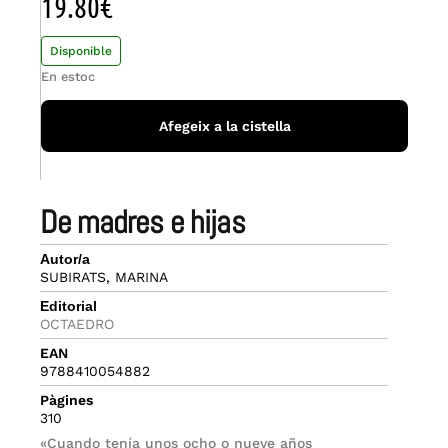
19.80
€
Disponible
En estoc
Afegeix a la cistella
de madres e hijas
Autor/a
SUBIRATS, MARINA
Editorial
OCTAEDRO
EAN
9788410054882
Pàgines
310
«Cuando tenía unos ocho o nueve años