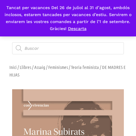
Tancat per vacances Del 26 de juliol al 31 d’agost, ambdós
Fes-te'n sòcia
inclosos, estarem tancades per vacances d’estiu. Servirem o
enviarem les vostres comandes a partir de l’1 de setembre.
Gràcies!
Descarta
Inici
/
Llibres
/
Assaig
/
Feminismes
/
Teoria feminista
/ DE MADRES E
HIJAS