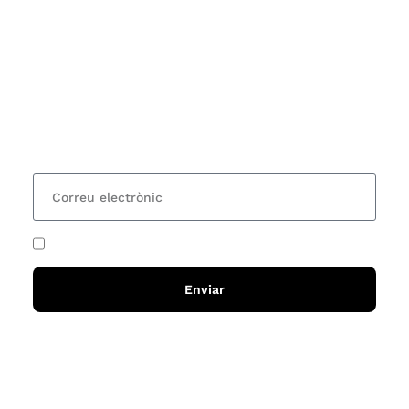
Subscriu-te
Vols estar al corrent dels actes i cursos que
organitzem i rebre les nostres recomanacions de
lectures? Subscriu-te al nostre butlletí i rebràs cada
15 dies una actualització amb totes les novetats
He acceptat i llegit la
política de privadesa
Enviar