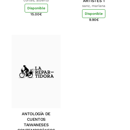
cortés, alberto
ARTISTES 1
sanz, mariana
Disponible
Disponible
15.00
€
9.90
€
ANTOLOGÍA DE
CUENTOS
TAIWANESES