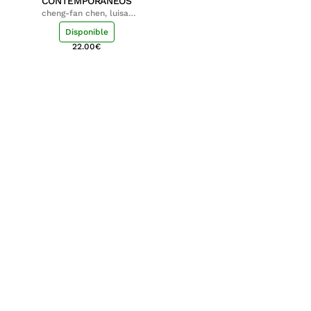
CONTEMPORÁNEOS
cheng-fan chen, luisa;
shu-ying chang, luisa
Disponible
22.00
€