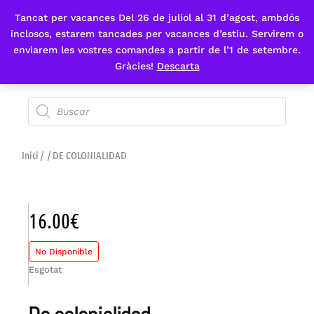
Tancat per vacances Del 26 de juliol al 31 d’agost, ambdós
Fes-te'n sòcia
inclosos, estarem tancades per vacances d’estiu. Servirem o
enviarem les vostres comandes a partir de l’1 de setembre.
Gràcies!
Descarta
Inici
/
/ DE COLONIALIDAD
16.00
€
No Disponible
Esgotat