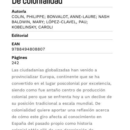
de colonialidad
Autor/a
COLIN, PHILIPPE; BONVALOT, ANNE-LAURE; NASH
BALDWIN, MARY; LÓPEZ-CLAVEL, PAU;
KOBELINSKY, CAROLI
Editorial
EAN
9788494808807
Pàgines
242
Las ciudadanías globalizadas han venido a
provincializar Europa, continente que se ha
convertido en el lugar poscolonial por exce­lencia,
siendo como fue antaño centro de producción
colonial pero que se enfrenta hoy a un declive de
su posición tradicional a escala mundial. De
colonialidad quiere aportar una reflexión acerca
de cómo este giro afecta al conocimiento en
España del pasado propio como historia
colonial.nMás allá de una descripción de