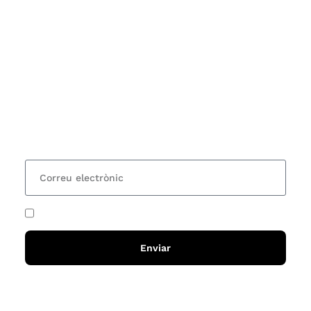
Subscriu-te
Vols estar al corrent dels actes i cursos que
organitzem i rebre les nostres recomanacions de
lectures? Subscriu-te al nostre butlletí i rebràs cada
15 dies una actualització amb totes les novetats
He acceptat i llegit la
política de privadesa
Enviar