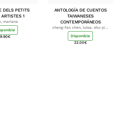
E DELS PETITS
ANTOLOGÍA DE CUENTOS
 ARTISTES 1
TAIWANESES
z, mariana
CONTEMPORÁNEOS
cheng-fan chen, luisa; shu-ying
sponible
chang, luisa
Disponible
9.90
€
22.00
€