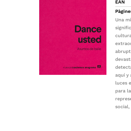
EAN
Pàgine
Una mi
signifi
cultur
extraor
abrupt
devast
detect
aquí y
luces 
para l
repres
social,