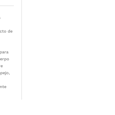
a
acto de
 para
uerpo
re
pejo,
ente