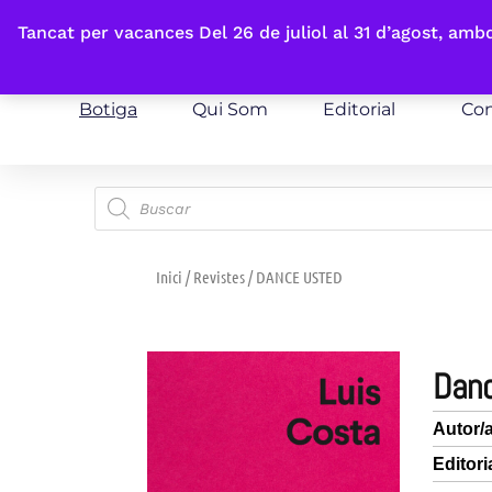
Fes-te'n sòcia
Tancat per vacances Del 26 de juliol al 31 d’agost, am
Botiga
Qui Som
Editorial
Con
Inici
/
Revistes
/ DANCE USTED
dan
Autor/
Editori