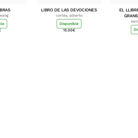
MBRAS
LIBRO DE LAS DEVOCIONES
EL LLIBR
hwang
cortés, alberto
GRANS
san
ble
Disponible
Di
€
15.00
€