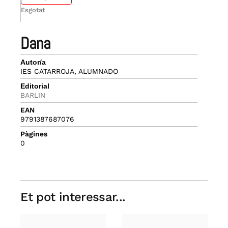
Esgotat
dana
Autor/a
IES CATARROJA, ALUMNADO
Editorial
BARLIN
EAN
9791387687076
Pàgines
0
Et pot interessar...