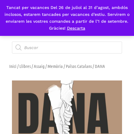
Tancat per vacances Del 26 de juliol al 31 d’agost, ambdós
Fes-te'n sòcia
inclosos, estarem tancades per vacances d’estiu. Servirem o
enviarem les vostres comandes a partir de l’1 de setembre.
Gràcies!
Descarta
Inici
/
Llibres
/
Assaig
/
Memòria
/
Països Catalans
/ DANA