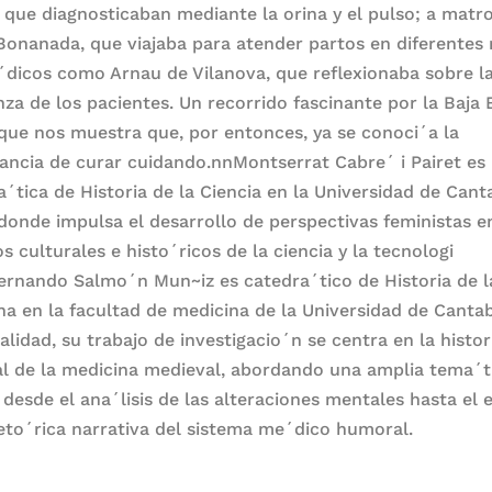
´, que diagnosticaban mediante la orina y el pulso; a matr
onanada, que viajaba para atender partos en diferentes 
´dicos como Arnau de Vilanova, que reflexionaba sobre l
nza de los pacientes. Un recorrido fascinante por la Baja
que nos muestra que, por entonces, ya se conoci´a la
ancia de curar cuidando.nnMontserrat Cabre´ i Pairet es
a´tica de Historia de la Ciencia en la Universidad de Canta
donde impulsa el desarrollo de perspectivas feministas e
s culturales e histo´ricos de la ciencia y la tecnologi
ernando Salmo´n Mun~iz es catedra´tico de Historia de l
na en la facultad de medicina de la Universidad de Cantab
alidad, su trabajo de investigacio´n se centra en la histor
al de la medicina medieval, abordando una amplia tema´t
 desde el ana´lisis de las alteraciones mentales hasta el 
reto´rica narrativa del sistema me´dico humoral.