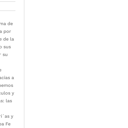
ama de
a por
e de la
o sus
r su
e
acias a
abemos
culos y
s: las
.
i´as y
ba Fe