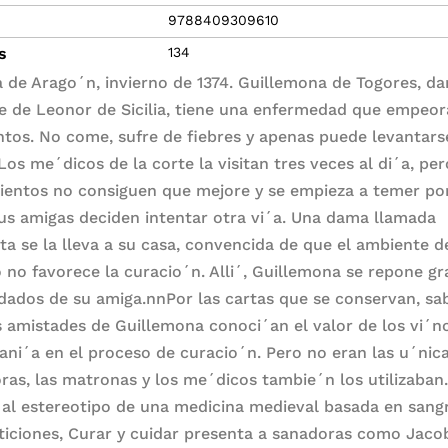
9788409309610
s
134
 de Arago´n, invierno de 1374. Guillemona de Togores, d
te de Leonor de Sicilia, tiene una enfermedad que empeor
os. No come, sufre de fiebres y apenas puede levantars
Los me´dicos de la corte la visitan tres veces al di´a, per
ientos no consiguen que mejore y se empieza a temer po
Sus amigas deciden intentar otra vi´a. Una dama llamada
ta se la lleva a su casa, convencida de que el ambiente d
o no favorece la curacio´n. Alli´, Guillemona se repone gr
idados de su amiga.nnPor las cartas que se conservan, s
s amistades de Guillemona conoci´an el valor de los vi´n
cani´a en el proceso de curacio´n. Pero no eran las u´nica
ras, las matronas y los me´dicos tambie´n los utilizaban
 al estereotipo de una medicina medieval basada en sangr
ticiones, Curar y cuidar presenta a sanadoras como Jaco