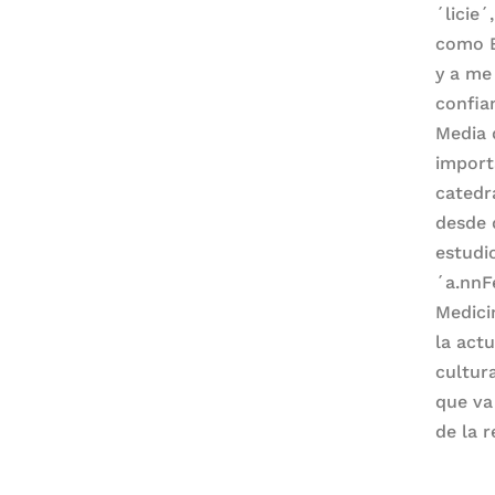
´licie
como B
y a me
confia
Media 
import
catedr
desde 
estudio
´a.nnF
Medici
la actu
cultur
que va
de la 