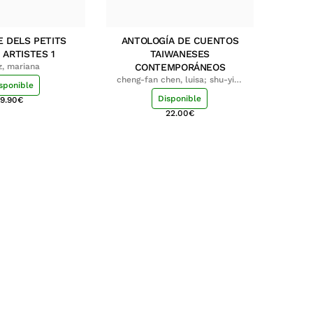
E DELS PETITS
ANTOLOGÍA DE CUENTOS
 ARTISTES 1
TAIWANESES
z, mariana
CONTEMPORÁNEOS
cheng-fan chen, luisa; shu-ying
sponible
chang, luisa
Disponible
9.90
€
22.00
€