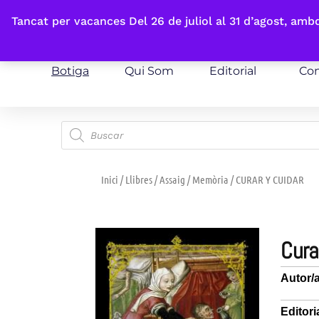
Fes-te'n sòcia
Tancat per vacances Del 26 de juliol al 31 d’agost, am
Botiga
Qui Som
Editorial
Con
Inici
/
Llibres
/
Assaig
/
Memòria
/ CURAR Y CUIDAR
cur
Autor/
Editori