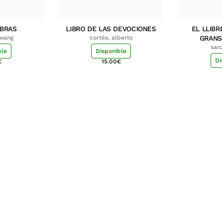
MBRAS
LIBRO DE LAS DEVOCIONES
EL LLIBR
hwang
cortés, alberto
GRANS
san
ble
Disponible
Di
€
15.00
€