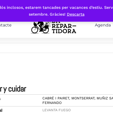
bdós inclosos, estarem tancades per vacances d’estiu. Serv
setembre. Gràcies!
Descarta
tacte
Agenda
ar y cuidar
CABRÉ I PAIRET, MONTSERRAT; MUÑIZ S
a
FERNANDO
LEVANTA FUEGO
al