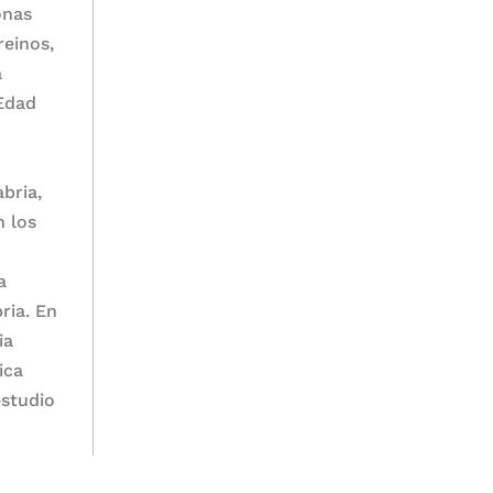
onas
reinos,
a
 Edad
bria,
n los
a
ria. En
ia
ica
estudio