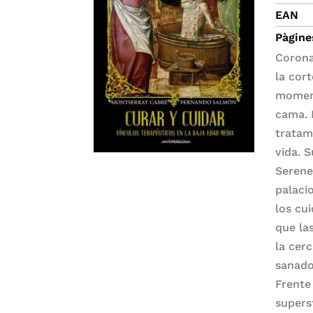
EAN
Pàgine
Corona
la cor
moment
cama. 
tratam
vida. 
Serene
palaci
los cu
que la
la cer
sanado
Frente
supers