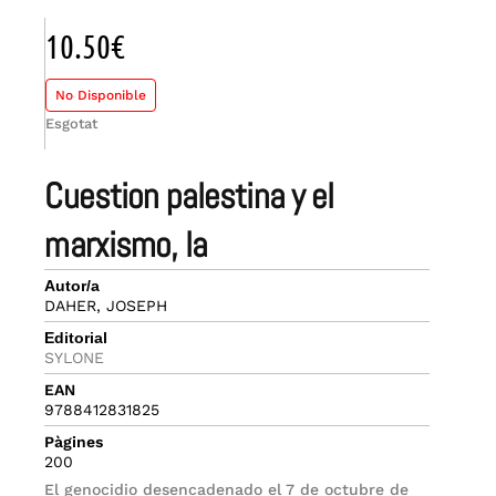
10.50
€
No Disponible
Esgotat
cuestion palestina y el
marxismo, la
Autor/a
DAHER, JOSEPH
Editorial
SYLONE
EAN
9788412831825
Pàgines
200
El genocidio desencadenado el 7 de octubre de