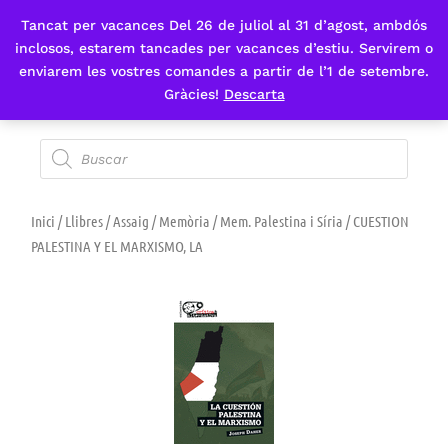
Tancat per vacances Del 26 de juliol al 31 d’agost, ambdós
Fes-te'n sòcia
inclosos, estarem tancades per vacances d’estiu. Servirem o
enviarem les vostres comandes a partir de l’1 de setembre.
Gràcies!
Descarta
Inici
/
Llibres
/
Assaig
/
Memòria
/
Mem. Palestina i Síria
/ CUESTION
PALESTINA Y EL MARXISMO, LA