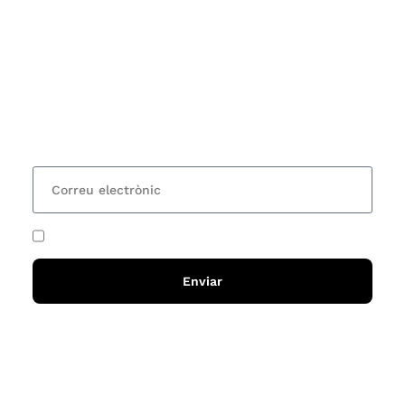
Subscriu-te
Vols estar al corrent dels actes i cursos que
organitzem i rebre les nostres recomanacions de
lectures? Subscriu-te al nostre butlletí i rebràs cada
15 dies una actualització amb totes les novetats
He acceptat i llegit la
política de privadesa
Enviar