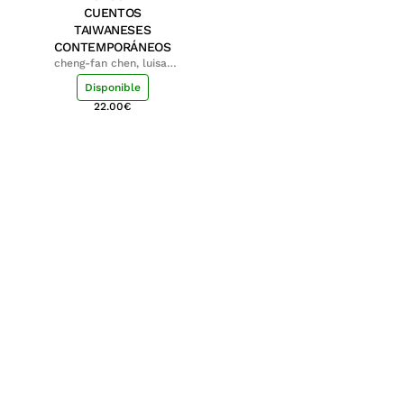
CUENTOS
TAIWANESES
CONTEMPORÁNEOS
cheng-fan chen, luisa;
shu-ying chang, luisa
Disponible
22.00
€