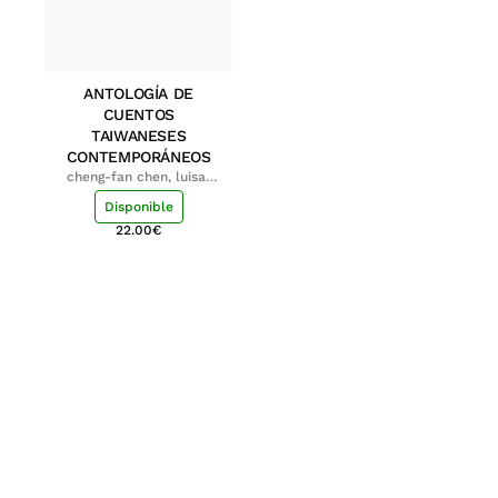
ANTOLOGÍA DE
CUENTOS
TAIWANESES
CONTEMPORÁNEOS
cheng-fan chen, luisa;
shu-ying chang, luisa
Disponible
22.00
€