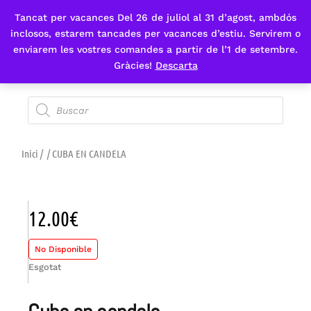
Tancat per vacances Del 26 de juliol al 31 d’agost, ambdós
Fes-te'n sòcia
inclosos, estarem tancades per vacances d’estiu. Servirem o
enviarem les vostres comandes a partir de l’1 de setembre.
Gràcies!
Descarta
Inici
/
/ CUBA EN CANDELA
12.00
€
No Disponible
Esgotat