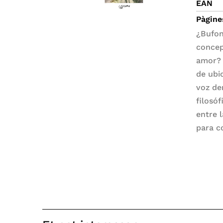
EAN
Pàgine
¿Bufon
concep
amor? C
de ubi
voz de
filosó
entre 
para c