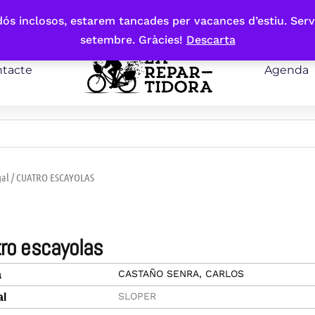
bdós inclosos, estarem tancades per vacances d’estiu. Serv
setembre. Gràcies!
Descarta
tacte
Agenda
gal
/ CUATRO ESCAYOLAS
tro escayolas
CASTAÑO SENRA, CARLOS
a
SLOPER
al