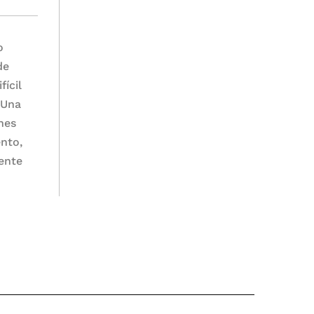
o
de
fícil
 Una
nes
ento,
sente