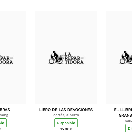
MBRAS
LIBRO DE LAS DEVOCIONES
EL LLIBR
hwang
cortés, alberto
GRANS
san
ble
Disponible
Di
€
15.00
€