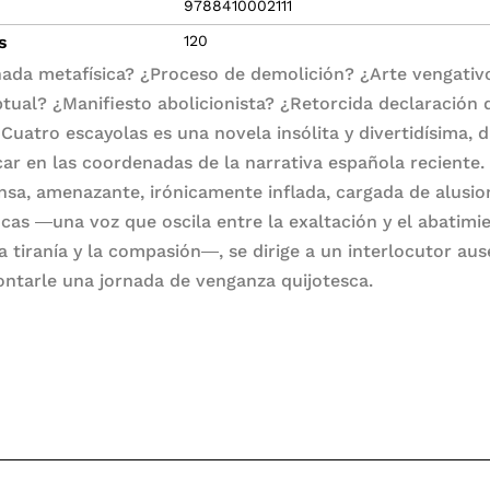
9788410002111
s
120
ada metafísica? ¿Proceso de demolición? ¿Arte vengativ
tual? ¿Manifiesto abolicionista? ¿Retorcida declaración 
uatro escayolas es una novela insólita y divertidísima, di
car en las coordenadas de la narrativa española reciente.
nsa, amenazante, irónicamente inflada, cargada de alusio
ficas ―una voz que oscila entre la exaltación y el abatimi
la tiranía y la compasión―, se dirige a un interlocutor au
ontarle una jornada de venganza quijotesca.