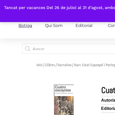
Fes-te'n sòcia
Tancat per vacances Del 26 de juliol al 31 d’agost, am
Botiga
Qui Som
Editorial
Con
Inici
/
Llibres
/
Narrativa
/
Narr. Estat Espanyol i Portu
cua
Autor/
Editori