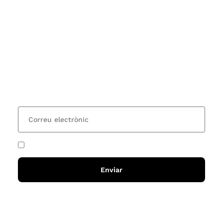
Subscriu-te
Vols estar al corrent dels actes i cursos que
organitzem i rebre les nostres recomanacions de
lectures? Subscriu-te al nostre butlletí i rebràs cada
15 dies una actualització amb totes les novetats
He acceptat i llegit la
política de privadesa
Enviar