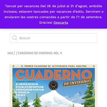
Tancat per vacances Del 26 de juliol al 31 d’agost, ambdós
Fes-te'n sòcia
inclosos, estarem tancades per vacances d’estiu. Servirem o
enviarem les vostres comandes a partir de l’1 de setembre.
Gràcies!
Descarta
Inici
/
/ CUADERNO DE INVIERNO. VOL. 4