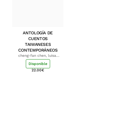
ANTOLOGÍA DE
CUENTOS
TAIWANESES
CONTEMPORÁNEOS
cheng-fan chen, luisa;
shu-ying chang, luisa
Disponible
22.00
€