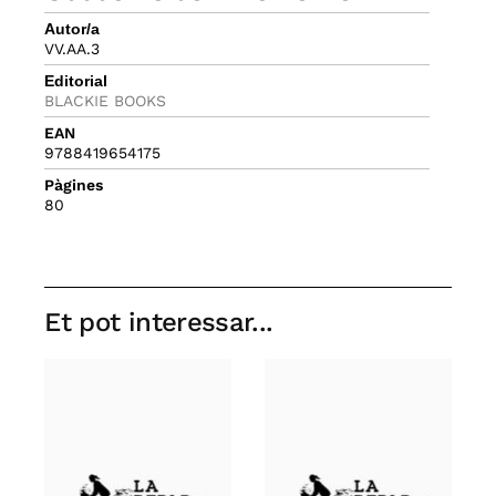
Autor/a
VV.AA.3
Editorial
BLACKIE BOOKS
EAN
9788419654175
Pàgines
80
Et pot interessar...