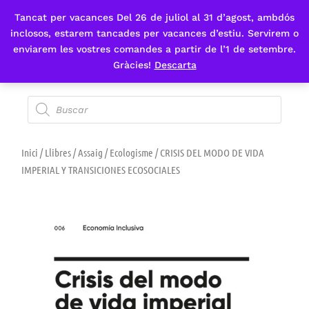
Tancat per vacances Del 26 de juliol al 31 d’agost, ambdós
Fes-te'n sòcia
inclosos, estarem tancades per vacances d’estiu. Servirem o
enviarem les vostres comandes a partir de l’1 de setembre.
Gràcies!
Descarta
Inici
/
Llibres
/
Assaig
/
Ecologisme
/ CRISIS DEL MODO DE VIDA
IMPERIAL Y TRANSICIONES ECOSOCIALES