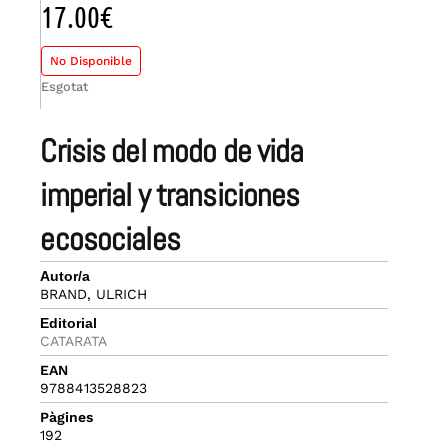
17.00
€
No Disponible
Esgotat
crisis del modo de vida
imperial y transiciones
ecosociales
Autor/a
BRAND, ULRICH
Editorial
CATARATA
EAN
9788413528823
Pàgines
192