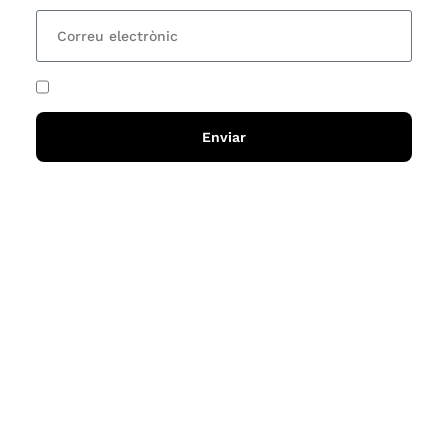
He acceptat i llegit la
política de privadesa
Enviar