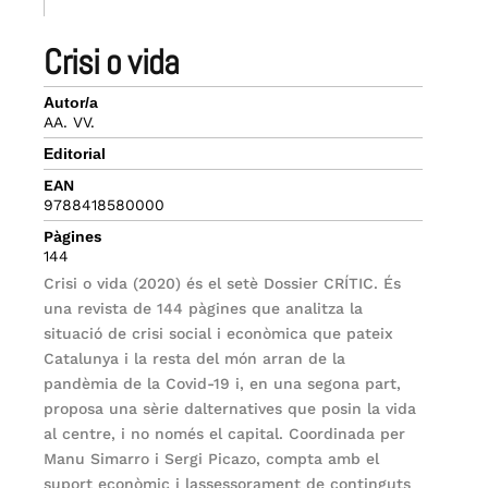
crisi o vida
Autor/a
AA. VV.
Editorial
EAN
9788418580000
Pàgines
144
Crisi o vida (2020) és el setè Dossier CRÍTIC. És
una revista de 144 pàgines que analitza la
situació de crisi social i econòmica que pateix
Catalunya i la resta del món arran de la
pandèmia de la Covid-19 i, en una segona part,
proposa una sèrie dalternatives que posin la vida
al centre, i no només el capital. Coordinada per
Manu Simarro i Sergi Picazo, compta amb el
suport econòmic i lassessorament de continguts