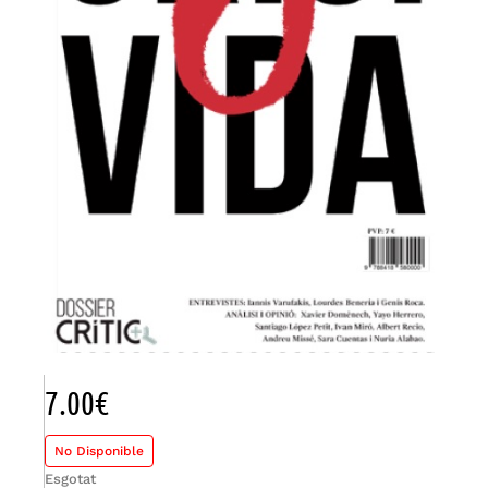
7.00
€
No Disponible
Esgotat