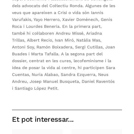
dels advocats del Col·lectiu Ronda. Algunes de les
veus que apareixen a Crisi o vida són Iannis
Varufakis, Yayo Herrero, Xavier Domènech, Genís
Roca i Lourdes Beneria. En la primera part,
també hi col·laboren Andreu Missé, Ariadna
Trillas, Albert Recio, Ivan Miró, Natàlia Mas,
Antoni Soy, Ramón Boixadera, Sergi Cutillas, Joan
Buades i Marta Tafalla. A la segona part del
dossier, centrat en les cures, lecofeminisme i la
idea de posar la vida al centre, hi participen Sara
Cuentas, Nuria Alabao, Sandra Ezquerra, Neus
Andreu, Josep Manuel Busqueta, Daniel Raventós
i Santiago López Petit.
Et pot interessar...