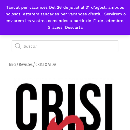
Tancat per vacances Del 26 de juliol al 31 d’agost, ambdós
Fes-te'n sòcia
inclosos, estarem tancades per vacances d’estiu. Servirem o
enviarem les vostres comandes a partir de l’1 de setembre.
Gràcies!
Descarta
Inici
/
Revistes
/ CRISI O VIDA