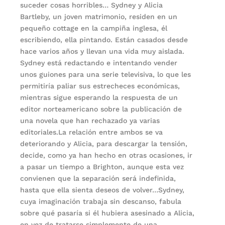
suceder cosas horribles… Sydney y Alicia
Bartleby, un joven matrimonio, residen en un
pequeño cottage en la campiña inglesa, él
escribiendo, ella pintando. Están casa­dos desde
hace varios años y llevan una vida muy aislada.
Sydney está redactando e intentando vender
unos guiones para una serie televisiva, lo que les
permitiría paliar sus estrecheces económicas,
mientras sigue esperando la respuesta de un
editor norteamericano sobre la publica­ción de
una novela que han rechazado ya varias
editoriales.La relación entre ambos se va
deteriorando y Alicia, para descargar la tensión,
de­cide, como ya han hecho en otras ocasiones, ir
a pasar un tiempo a Brighton, aunque esta vez
convienen que la separación será indefinida,
hasta que ella sienta deseos de volver…Sydney,
cuya imaginación trabaja sin descanso, fabula
sobre qué pasaría si él hubiera asesinado a Alicia,
en vez de tratarse simplemente de una