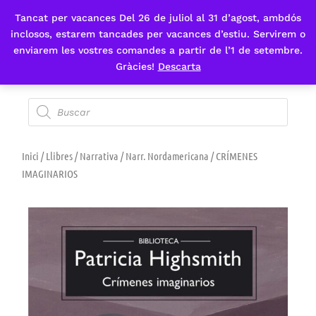
Tancat per vacances Del 26 de juliol al 31 d’agost, ambdós
Fes-te'n sòcia
inclosos, estarem tancades per vacances d’estiu. Servirem o
enviarem les vostres comandes a partir de l’1 de setembre.
Gràcies!
Descarta
Inici
/
Llibres
/
Narrativa
/
Narr. Nordamericana
/ CRÍMENES
IMAGINARIOS