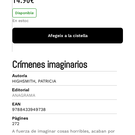
Disponible
En estoc
Afegeix a la cistella
crímenes imaginarios
Autor/a
HIGHSMITH, PATRICIA
Editorial
ANAGRAMA
EAN
9788433949738
Pàgines
272
A fuerza de imaginar cosas horribles, acaban por