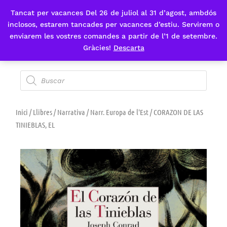
Tancat per vacances Del 26 de juliol al 31 d’agost, ambdós
Fes-te'n sòcia
inclosos, estarem tancades per vacances d’estiu. Servirem o
enviarem les vostres comandes a partir de l’1 de setembre.
Gràcies!
Descarta
Inici
/
Llibres
/
Narrativa
/
Narr. Europa de l'Est
/ CORAZON DE LAS
TINIEBLAS, EL