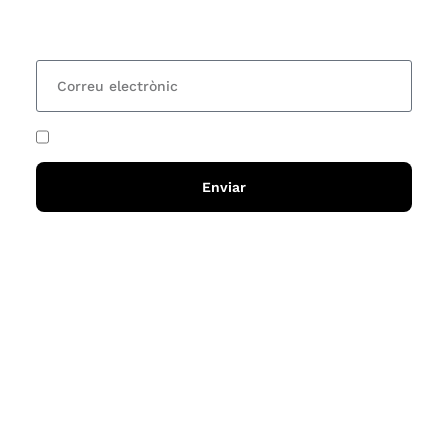
15 dies una actualització amb totes les novetats
He acceptat i llegit la
política de privadesa
Enviar