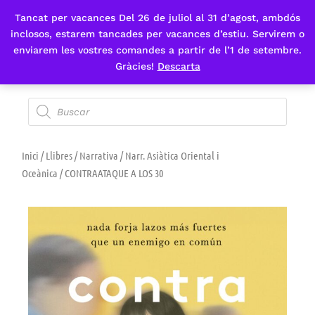
Tancat per vacances Del 26 de juliol al 31 d’agost, ambdós
Fes-te'n sòcia
inclosos, estarem tancades per vacances d’estiu. Servirem o
enviarem les vostres comandes a partir de l’1 de setembre.
Gràcies!
Descarta
Inici
/
Llibres
/
Narrativa
/
Narr. Asiàtica Oriental i
Oceànica
/ CONTRAATAQUE A LOS 30