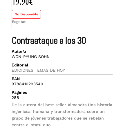
19.90
€
No Disponible
Esgotat
contraataque a los 30
Autor/a
WON-PYUNG SOHN
Editorial
EDICIONES TEMAS DE HOY
EAN
9788410293540
Pàgines
288
De la autora del best seller Almendra.Una historia
ingeniosa, humana y transformadora sobre un
grupo de jóvenes trabajadores que se rebelan
contra el statu quo.