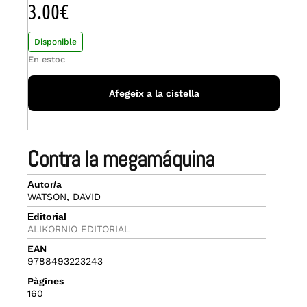
3.00
€
Disponible
En estoc
Afegeix a la cistella
contra la megamáquina
Autor/a
WATSON, DAVID
Editorial
ALIKORNIO EDITORIAL
EAN
9788493223243
Pàgines
160