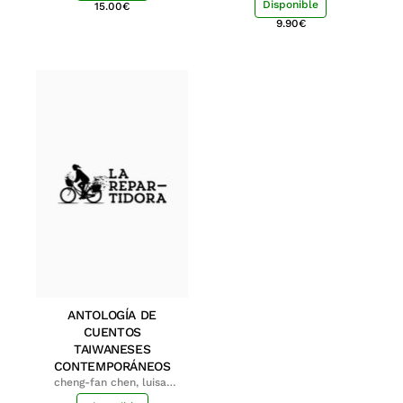
Disponible
15.00
€
9.90
€
ANTOLOGÍA DE
CUENTOS
TAIWANESES
CONTEMPORÁNEOS
cheng-fan chen, luisa;
shu-ying chang, luisa